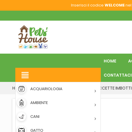
Inserisci il codice
WELCOME
nel 
HOME
A
view_headline
CONTATTACI
Home
CANI
CUCCE DA INTERNO
CUCCETTE IMBOTTI
ACQUARIOLOGIA
AMBIENTE
CANI
GATTO