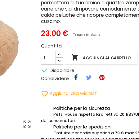
permetterà al tuo amico a quattro zamp
cane che sia, di riposare comodamente a
caldo peluche che ricopre completament
cuscino.
23,00 €
Tasse incluse
Quantità

AGGIUNGI AL CARRELLO

Disponibile
Condividere

Aggiungi alla wishlist
Politiche per la sicurezza
Pets' House rispetta la direttiva 2011/83/UE 
dei consumatori
zoom_out_map
Politiche per le spedizioni
Gratuite per ordini superiori a 79 € max 25