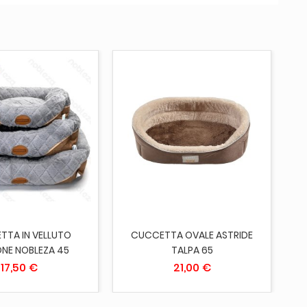
ITO
ESAURITO
TTA IN VELLUTO
CUCCETTA OVALE ASTRIDE
C
NE NOBLEZA 45
TALPA 65
17,50 €
21,00 €