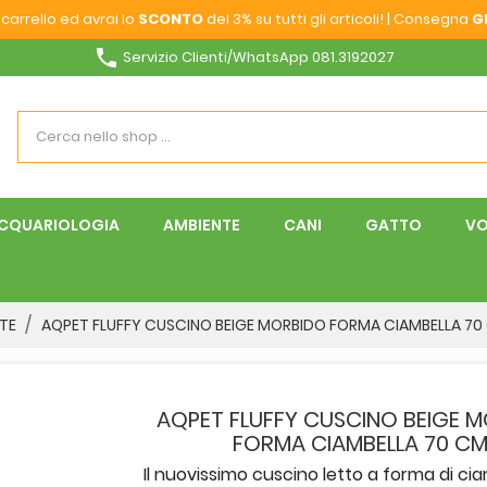
carrello ed avrai lo
SCONTO
del 3% su tutti gli articoli! | Consegna
G
phone
Servizio Clienti/WhatsApp 081.3192027
CQUARIOLOGIA
AMBIENTE
CANI
GATTO
VO
TE
AQPET FLUFFY CUSCINO BEIGE MORBIDO FORMA CIAMBELLA 70
AQPET FLUFFY CUSCINO BEIGE 
FORMA CIAMBELLA 70 C
Il nuovissimo cuscino letto a forma di ci