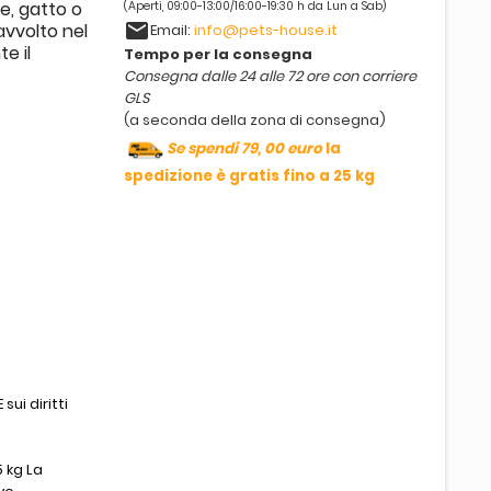
e, gatto o
(Aperti, 09:00-13:00/16:00-19:30 h da Lun a Sab)
email
vvolto nel
Email:
info@pets-house.it
e il
Tempo per la consegna
Consegna dalle 24 alle 72 ore con corriere
GLS
(a seconda della zona di consegna)
Se spendi 79, 00 euro
la
spedizione è gratis fino a 25 kg
sui diritti
 kg La