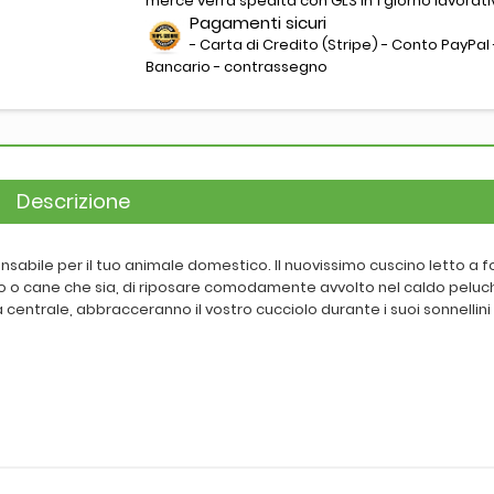
merce verrà spedita con GLS in 1 giorno lavorati
Pagamenti sicuri
- Carta di Credito (Stripe) - Conto PayPal 
Bancario - contrassegno
Descrizione
nsabile per il tuo animale domestico. Il nuovissimo cuscino letto a f
o o cane che sia, di riposare comodamente avvolto nel caldo peluc
a centrale, abbracceranno il vostro cucciolo durante i suoi sonnellini