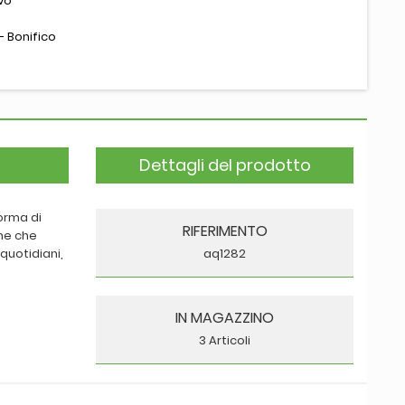
vo
- Bonifico
Dettagli del prodotto
orma di
RIFERIMENTO
he che
 quotidiani,
aq1282
IN MAGAZZINO
3 Articoli