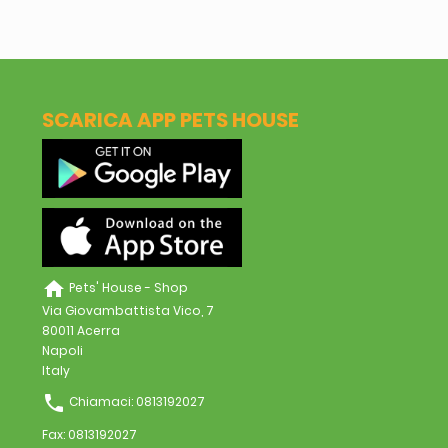
SCARICA APP PETS HOUSE
home
Pets' House - Shop
Via Giovambattista Vico, 7
80011 Acerra
Napoli
Italy
phone
Chiamaci:
0813192027
Fax:
0813192027