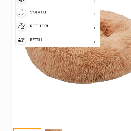
VOLATILI
RODITORI
RETTILI