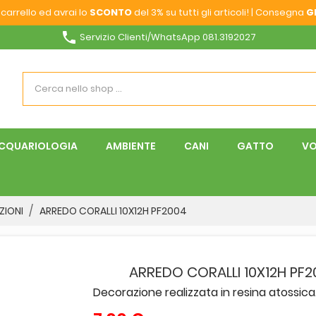
carrello ed avrai lo
SCONTO
del 3% su tutti gli articoli! | Consegna
G
phone
Servizio Clienti/WhatsApp 081.3192027
CQUARIOLOGIA
AMBIENTE
CANI
GATTO
VO
ZIONI
ARREDO CORALLI 10X12H PF2004
ARREDO CORALLI 10X12H PF
Decorazione realizzata in resina atossica