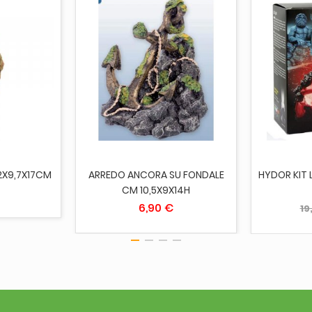
CARRELLO
AGGIUNGI AL CARRELLO
AGGI
,2X9,7X17CM
ARREDO ANCORA SU FONDALE
HYDOR KIT 
CM 10,5X9X14H
6,90 €
19