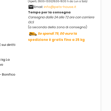
(Aperti, 09:00-13:00/16:00-19:30 h da Lun a Sab)
email
Email:
info@pets-house.it
Tempo per la consegna
Consegna dalle 24 alle 72 ore con corriere
GLS
(a seconda della zona di consegna)
Se spendi 79, 00 euro
la
spedizione è gratis fino a 25 kg
sui diritti
 kg La
vo
- Bonifico