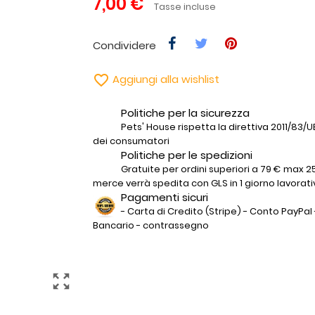
7,00 €
Tasse incluse
Condividere

Aggiungi alla wishlist
Politiche per la sicurezza
Pets' House rispetta la direttiva 2011/83/UE 
dei consumatori
Politiche per le spedizioni
Gratuite per ordini superiori a 79 € max 25
merce verrà spedita con GLS in 1 giorno lavorati
Pagamenti sicuri
- Carta di Credito (Stripe) - Conto PayPal 
Bancario - contrassegno
zoom_out_map