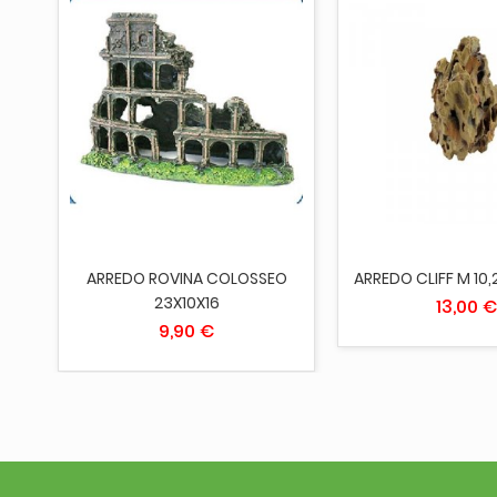
AGGIUNGI AL CARRELLO
AGGIUNGI AL 
,2
ARREDO ROVINA COLOSSEO
ARREDO CLIFF M 10
23X10X16
13,00 €
9,90 €