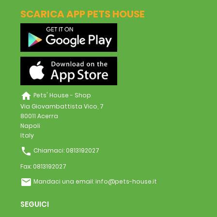
SCARICA APP PETS HOUSE
home
Pets' House - Shop
Via Giovambattista Vico, 7
80011 Acerra
Napoli
Italy
phone
Chiamaci:
0813192027
Fax:
0813192027
email
Mandaci una email:
info@pets-house.it
SEGUICI