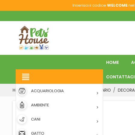
Inserisci il codice
WELCOME
nel 
HOME
A
view_headline
CONTATTACI
Home
ACQUARIOLOGIA
ARREDO ACQUARIO
DECORA
ACQUARIOLOGIA
AMBIENTE
CANI
GATTO