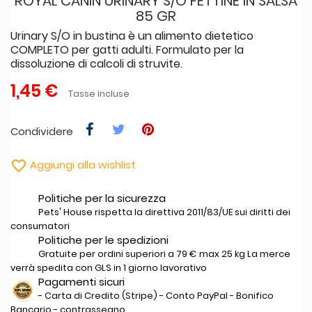
ROYAL CANIN URINARY S/O FETTINE IN SALSA
85 GR
Urinary S/O in bustina è un alimento dietetico
COMPLETO per gatti adulti. Formulato per la
dissoluzione di calcoli di struvite.
1,45 €
Tasse incluse
Condividere

Aggiungi alla wishlist
Politiche per la sicurezza
Pets' House rispetta la direttiva 2011/83/UE sui diritti dei
consumatori
Politiche per le spedizioni
Gratuite per ordini superiori a 79 € max 25 kg La merce
verrà spedita con GLS in 1 giorno lavorativo
Pagamenti sicuri
- Carta di Credito (Stripe) - Conto PayPal - Bonifico
Bancario - contrassegno