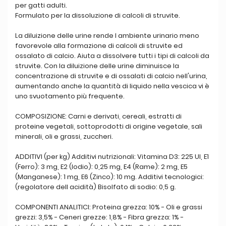
per gatti adulti.
Formulato per la dissoluzione di calcoli di struvite.
La diluizione delle urine rende l ambiente urinario meno
favorevole alla formazione di calcoli di struvite ed
ossalato di calcio. Aiuta a dissolvere tutti i tipi di calcoli da
struvite. Con la diluizione delle urine diminuisce la
concentrazione di struvite e di ossalati di calcio nell'urina,
aumentando anche la quantità di liquido nella vescica vi è
uno svuotamento più frequente.
COMPOSIZIONE: Carni e derivati, cereali, estratti di
proteine vegetali, sottoprodotti di origine vegetale, sali
minerali, oli e grassi, zuccheri.
ADDITIVI (per kg) Additivi nutrizionali: Vitamina D3: 225 UI, E1
(Ferro): 3 mg, E2 (Iodio): 0,25 mg, E4 (Rame): 2 mg, E5
(Manganese): 1 mg, E6 (Zinco): 10 mg. Additivi tecnologici:
(regolatore dell acidità) Bisolfato di sodio: 0,5 g.
COMPONENTI ANALITICI: Proteina grezza: 10% - Oli e grassi
grezzi: 3,5% - Ceneri grezze: 1,8% - Fibra grezza: 1% -