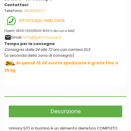
Contattaci
Telefono:
0813192027
Whatsapp Help Desk
(Aperti, 09:00-13:00/16:00-19:30 h da Lun a Sab)
email
Email:
info@pets-house.it
Tempo per la consegna
Consegna dalle 24 alle 72 ore con corriere GLS
(a seconda della zona di consegna)
Se spendi 79, 00 euro
la spedizione è gratis fino a
25 kg
Descrizione
Urinary S/O in bustina è un alimento dietetico COMPLETO