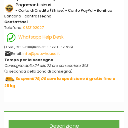
Pagamenti sicuri
- Carta di Credito (Stripe) - Conto PayPal - Bonifico
Bancario - contrassegno
Contattaci
Telefono:
0813192027
Whatsapp Help Desk
(Aperti, 09:00-13:00/16:00-19:30 h da Lun a Sab)
email
Email:
info@pets-house.it
Tempo per la consegna
Consegna dalle 24 alle 72 ore con corriere GLS
(a seconda della zona di consegna)
Se spendi 79, 00 euro
la spedizione è gratis fino a
25 kg
Descrizione