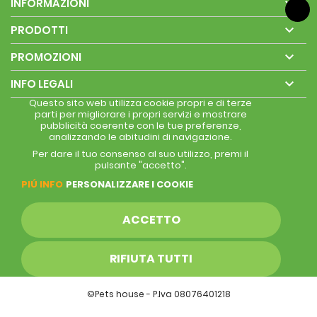

INFORMAZIONI

PRODOTTI

PROMOZIONI

INFO LEGALI
Questo sito web utilizza cookie propri e di terze
parti per migliorare i propri servizi e mostrare
pubblicità coerente con le tue preferenze,
analizzando le abitudini di navigazione.
Per dare il tuo consenso al suo utilizzo, premi il
pulsante "accetto".
PIÚ INFO
PERSONALIZZARE I COOKIE
ACCETTO
RIFIUTA TUTTI
©Pets house - P.Iva 08076401218