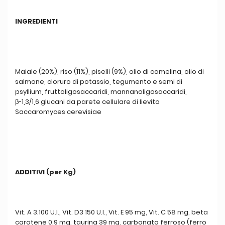
INGREDIENTI
Maiale (20%), riso (11%), piselli (9%), olio di camelina, olio di
salmone, cloruro di potassio, tegumento e semi di
psyllium, fruttoligosaccaridi, mannanoligosaccaridi,
β-1,3/1,6 glucani da parete cellulare di lievito
Saccaromyces cerevisiae
ADDITIVI (per Kg)
Vit. A 3.100 U.I., Vit. D3 150 U.I., Vit. E 95 mg, Vit. C 58 mg, beta
carotene 0,9 mg, taurina 39 mg, carbonato ferroso (ferro