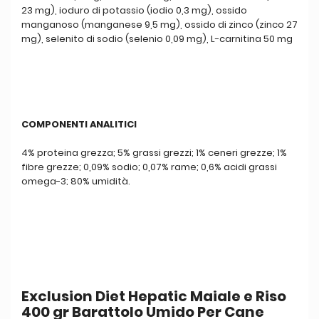
23 mg), ioduro di potassio (iodio 0,3 mg), ossido
manganoso (manganese 9,5 mg), ossido di zinco (zinco 27
mg), selenito di sodio (selenio 0,09 mg), L-carnitina 50 mg
COMPONENTI ANALITICI
4% proteina grezza; 5% grassi grezzi; 1% ceneri grezze; 1%
fibre grezze; 0,09% sodio; 0,07% rame; 0,6% acidi grassi
omega-3; 80% umidità.
Exclusion Diet Hepatic Maiale e Riso
400 gr Barattolo Umido Per Cane