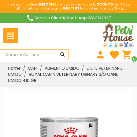
Inserisci il codice
WELCOME
nel carrello ed avrai lo
SCONTO
del 3% su
tutti gli articoli! | Consegna
GRATUITA
da 79 euro fino a 25 kg
phone
Servizio Clienti/WhatsApp 081.3192027
view_headline
person
favorite
shopping_cart
0
Home
CANI
ALIMENTO UMIDO
DIETE VETERINARIE -
UMIDO
ROYAL CANIN VETERINARY URINARY S/O CANE
UMIDO 410 GR