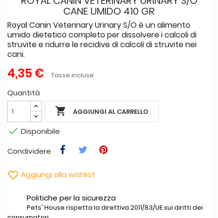
ROYAL CANIN VETERINARY URINARY S/O
CANE UMIDO 410 GR
Royal Canin Veterinary Urinary S/O è un alimento
umido dietetico completo per dissolvere i calcoli di
struvite e ridurre le recidive di calcoli di struvite nei
cani.
4,35 €
Tasse incluse
Quantità

AGGIUNGI AL CARRELLO

Disponibile
Condividere

Aggiungi alla wishlist
Politiche per la sicurezza
Pets' House rispetta la direttiva 2011/83/UE sui diritti dei
consumatori