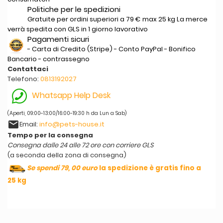
Politiche per le spedizioni
Gratuite per ordini superiori a 79 € max 25 kg La merce
verrà spedita con GLS in 1 giorno lavorativo
Pagamenti sicuri
- Carta di Credito (Stripe) - Conto PayPal - Bonifico
Bancario - contrassegno
Contattaci
Telefono:
0813192027
Whatsapp Help Desk
(Aperti, 09:00-13:00/16:00-19:30 h da Lun a Sab)
email
Email:
info@pets-house.it
Tempo per la consegna
Consegna dalle 24 alle 72 ore con corriere GLS
(a seconda della zona di consegna)
Se spendi 79, 00 euro
la spedizione è gratis fino a
25 kg