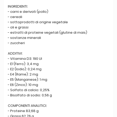
INGREDIENTI:
- carni e derivati (pollo)
- cereali
- sottoprodotti di origine vegetale
- oli e grassi
- estratti di proteine vegetali (glutine di mais)
- sostanze minerali
- zuccheri
ADDITIVI:
- Vitamina D3: 190 UI
- E1 (Ferro): 3,4 mg
- E2 (Iodio): 0,24 mg
- E4 (Rame): 2 mg
- E5 (Manganese): 1 mg
- E6 (Zinco): 10 mg
- Solfato di calcio: 0,25%
- Bisolfato di sodio: 0,56 g
COMPONENTI ANALITICI:
- Proteine 83,68 g
- Grassi 62,76 g