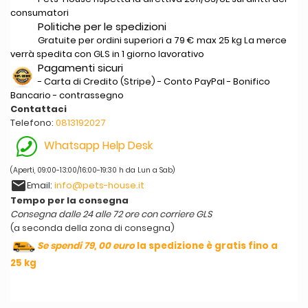
consumatori
Politiche per le spedizioni
Gratuite per ordini superiori a 79 € max 25 kg La merce
verrà spedita con GLS in 1 giorno lavorativo
Pagamenti sicuri
- Carta di Credito (Stripe) - Conto PayPal - Bonifico
Bancario - contrassegno
Contattaci
Telefono:
0813192027
Whatsapp Help Desk
(Aperti, 09:00-13:00/16:00-19:30 h da Lun a Sab)
email
Email:
info@pets-house.it
Tempo per la consegna
Consegna dalle 24 alle 72 ore con corriere GLS
(a seconda della zona di consegna)
Se spendi 79, 00 euro
la spedizione è gratis fino a
25 kg