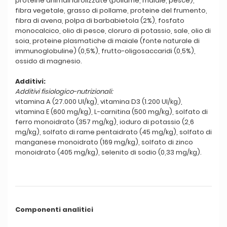
proteine animali idrolizzate (pollame, maiale, pesce),
fibra vegetale, grasso di pollame, proteine del frumento,
fibra di avena, polpa di barbabietola (2%), fosfato
monocalcico, olio di pesce, cloruro di potassio, sale, olio di
soia, proteine plasmatiche di maiale (fonte naturale di
immunoglobuline) (0,5%), frutto-oligosaccaridi (0,5%),
ossido di magnesio.
Additivi:
Additivi fisiologico-nutrizionali:
vitamina A (27.000 UI/kg), vitamina D3 (1.200 UI/kg),
vitamina E (600 mg/kg), L-carnitina (500 mg/kg), solfato di
ferro monoidrato (357 mg/kg), ioduro di potassio (2,6
mg/kg), solfato di rame pentaidrato (45 mg/kg), solfato di
manganese monoidrato (169 mg/kg), solfato di zinco
monoidrato (405 mg/kg), selenito di sodio (0,33 mg/kg).
Componenti analitici