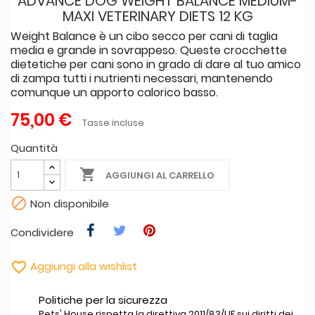
ADVANCE DOG WEIGHT BALANCE MEDIUM-
MAXI VETERINARY DIETS 12 KG
Weight Balance è un cibo secco per cani di taglia
media e grande in sovrappeso. Queste crocchette
dietetiche per cani sono in grado di dare al tuo amico
di zampa tutti i nutrienti necessari, mantenendo
comunque un apporto calorico basso.
75,00 €
Tasse incluse
Quantità

AGGIUNGI AL CARRELLO

Non disponibile
Condividere

Aggiungi alla wishlist
Politiche per la sicurezza
Pets' House rispetta la direttiva 2011/83/UE sui diritti dei