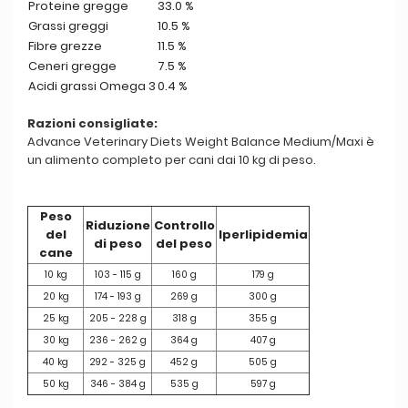
Proteine gregge
33.0 %
Grassi greggi
10.5 %
Fibre grezze
11.5 %
Ceneri gregge
7.5 %
Acidi grassi Omega 3
0.4 %
Razioni consigliate:
Advance Veterinary Diets Weight Balance Medium/Maxi è
un alimento completo per cani dai 10 kg di peso.
Peso
Riduzione
Controllo
del
Iperlipidemia
di peso
del peso
cane
10 kg
103 - 115 g
160 g
179 g
20 kg
174 - 193 g
269 g
300 g
25 kg
205 - 228 g
318 g
355 g
30 kg
236 - 262 g
364 g
407 g
40 kg
292 - 325 g
452 g
505 g
50 kg
346 - 384 g
535 g
597 g