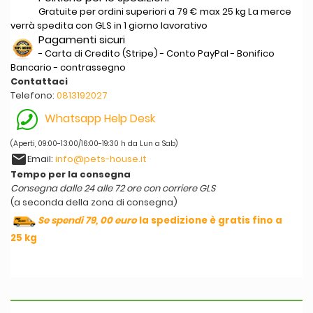
Gratuite per ordini superiori a 79 € max 25 kg La merce
verrà spedita con GLS in 1 giorno lavorativo
Pagamenti sicuri
- Carta di Credito (Stripe) - Conto PayPal - Bonifico
Bancario - contrassegno
Contattaci
Telefono:
0813192027
Whatsapp Help Desk
(Aperti, 09:00-13:00/16:00-19:30 h da Lun a Sab)
email
Email:
info@pets-house.it
Tempo per la consegna
Consegna dalle 24 alle 72 ore con corriere GLS
(a seconda della zona di consegna)
Se spendi 79, 00 euro
la spedizione è gratis fino a
25 kg