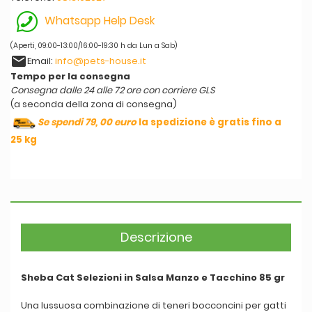
Whatsapp Help Desk
(Aperti, 09:00-13:00/16:00-19:30 h da Lun a Sab)
email
Email:
info@pets-house.it
Tempo per la consegna
Consegna dalle 24 alle 72 ore con corriere GLS
(a seconda della zona di consegna)
Se spendi 79, 00 euro
la spedizione è gratis fino a
25 kg
Descrizione
Sheba Cat Selezioni in Salsa Manzo e Tacchino 85 gr
Una lussuosa combinazione di teneri bocconcini per gatti