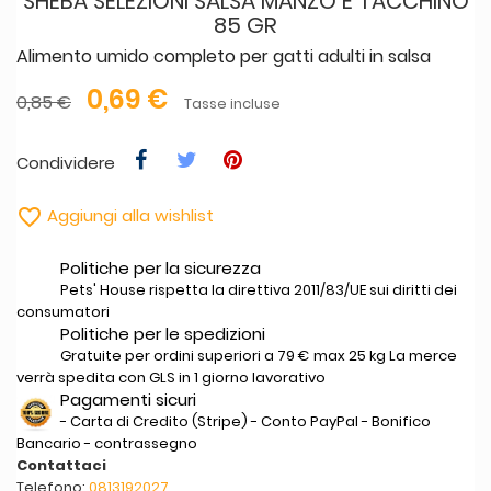
SHEBA SELEZIONI SALSA MANZO E TACCHINO
85 GR
Alimento umido completo per gatti adulti in salsa
0,69 €
0,85 €
Tasse incluse
Condividere

Aggiungi alla wishlist
Politiche per la sicurezza
Pets' House rispetta la direttiva 2011/83/UE sui diritti dei
consumatori
Politiche per le spedizioni
Gratuite per ordini superiori a 79 € max 25 kg La merce
verrà spedita con GLS in 1 giorno lavorativo
Pagamenti sicuri
- Carta di Credito (Stripe) - Conto PayPal - Bonifico
Bancario - contrassegno
Contattaci
Telefono:
0813192027