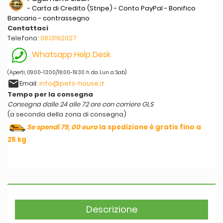
- Carta di Credito (Stripe) - Conto PayPal - Bonifico
Bancario - contrassegno
Contattaci
Telefono:
0813192027
Whatsapp Help Desk
(Aperti, 09:00-13:00/16:00-19:30 h da Lun a Sab)
email
Email:
info@pets-house.it
Tempo per la consegna
Consegna dalle 24 alle 72 ore con corriere GLS
(a seconda della zona di consegna)
Se spendi 79, 00 euro
la spedizione è gratis fino a
25 kg
Descrizione