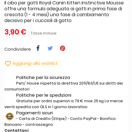
Il cibo per gatti Royal Canin Kitten Instinctive Mousse
offre una formula adeguata ai gatti in prima fase di
crescita (1 - 4 mesi) una fase di cambiamento
decisivo per i cuccioli di gatto
3,90 €
Tasse incluse
Condividere

Aggiungi alla wishlist
Politiche per la sicurezza
Pets' House rispetta la direttiva 2011/83/UE sui diritti dei
consumatori
Politiche per le spedizioni
Gratuite per ordini superiori a 79 € max 25 kg La merce
verrà spedita con GLS in 1 giorno lavorativo
Pagamenti sicuri
- Carta di Credito (Stripe) - Conto PayPal - Bonifico
Bancario - contrassegno
Contattaci