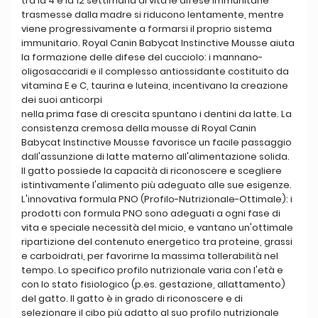
tra la 4 e la 12 settimana di vita le difese immunitarie
trasmesse dalla madre si riducono lentamente, mentre
viene progressivamente a formarsi il proprio sistema
immunitario. Royal Canin Babycat Instinctive Mousse aiuta
la formazione delle difese del cucciolo: i mannano-
oligosaccaridi e il complesso antiossidante costituito da
vitamina E e C, taurina e luteina, incentivano la creazione
dei suoi anticorpi
nella prima fase di crescita spuntano i dentini da latte. La
consistenza cremosa della mousse di Royal Canin
Babycat Instinctive Mousse favorisce un facile passaggio
dall'assunzione di latte materno all'alimentazione solida.
Il gatto possiede la capacità di riconoscere e scegliere
istintivamente l'alimento più adeguato alle sue esigenze.
L'innovativa formula PNO (Profilo-Nutrizionale-Ottimale): i
prodotti con formula PNO sono adeguati a ogni fase di
vita e speciale necessità del micio, e vantano un'ottimale
ripartizione del contenuto energetico tra proteine, grassi
e carboidrati, per favorirne la massima tollerabilità nel
tempo. Lo specifico profilo nutrizionale varia con l'età e
con lo stato fisiologico (p.es. gestazione, allattamento)
del gatto. Il gatto è in grado di riconoscere e di
selezionare il cibo più adatto al suo profilo nutrizionale