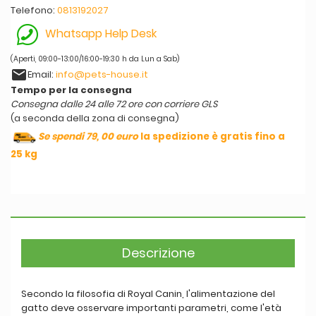
Telefono:
0813192027
Whatsapp Help Desk
(Aperti, 09:00-13:00/16:00-19:30 h da Lun a Sab)
email
Email:
info@pets-house.it
Tempo per la consegna
Consegna dalle 24 alle 72 ore con corriere GLS
(a seconda della zona di consegna)
Se spendi 79, 00 euro
la spedizione è gratis fino a
25 kg
Descrizione
Secondo la filosofia di Royal Canin, l'alimentazione del
gatto deve osservare importanti parametri, come l'età