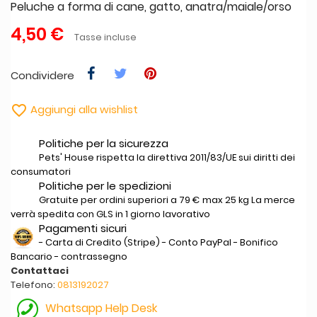
Peluche a forma di cane, gatto, anatra/maiale/orso
4,50 €
Tasse incluse
Condividere

Aggiungi alla wishlist
Politiche per la sicurezza
Pets' House rispetta la direttiva 2011/83/UE sui diritti dei
consumatori
Politiche per le spedizioni
Gratuite per ordini superiori a 79 € max 25 kg La merce
verrà spedita con GLS in 1 giorno lavorativo
Pagamenti sicuri
- Carta di Credito (Stripe) - Conto PayPal - Bonifico
Bancario - contrassegno
Contattaci
Telefono:
0813192027
Whatsapp Help Desk