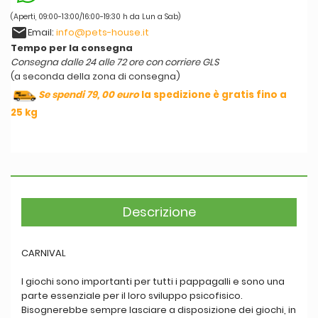
(Aperti, 09:00-13:00/16:00-19:30 h da Lun a Sab)
email
Email:
info@pets-house.it
Tempo per la consegna
Consegna dalle 24 alle 72 ore con corriere GLS
(a seconda della zona di consegna)
Se spendi 79, 00 euro
la spedizione è gratis fino a
25 kg
Descrizione
CARNIVAL
I giochi sono importanti per tutti i pappagalli e sono una
parte essenziale per il loro sviluppo psicofisico.
Bisognerebbe sempre lasciare a disposizione dei giochi, in