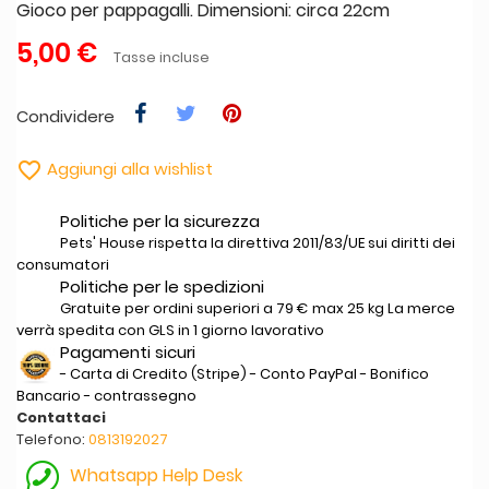
Gioco per pappagalli. Dimensioni: circa 22cm
5,00 €
Tasse incluse
Condividere

Aggiungi alla wishlist
Politiche per la sicurezza
Pets' House rispetta la direttiva 2011/83/UE sui diritti dei
consumatori
Politiche per le spedizioni
Gratuite per ordini superiori a 79 € max 25 kg La merce
verrà spedita con GLS in 1 giorno lavorativo
Pagamenti sicuri
- Carta di Credito (Stripe) - Conto PayPal - Bonifico
Bancario - contrassegno
Contattaci
Telefono:
0813192027
Whatsapp Help Desk