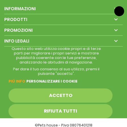

INFORMAZIONI

PRODOTTI

PROMOZIONI

INFO LEGALI
Questo sito web utilizza cookie propri e di terze
parti per migliorare i propri servizi e mostrare
pubblicità coerente con le tue preferenze,
analizzando le abitudini di navigazione.
Per dare il tuo consenso al suo utilizzo, premi il
pulsante "accetto".
PIÚ INFO
PERSONALIZZARE I COOKIE
ACCETTO
RIFIUTA TUTTI
©Pets house - P.Iva 08076401218