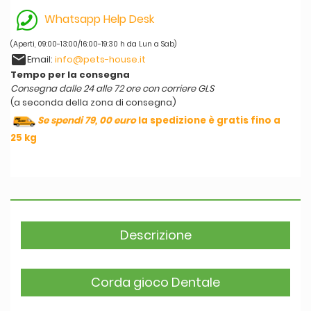
Whatsapp Help Desk
(Aperti, 09:00-13:00/16:00-19:30 h da Lun a Sab)
email
Email:
info@pets-house.it
Tempo per la consegna
Consegna dalle 24 alle 72 ore con corriere GLS
(a seconda della zona di consegna)
Se spendi 79, 00 euro
la spedizione è gratis fino a
25 kg
Descrizione
Corda gioco Dentale