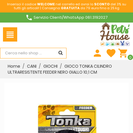
Inserisci il codice
WELCOME
nel carrello ed avrai lo
SCONTO
del 3% su
tutti gli articoli! | Consegna
GRATUITA
da 79 euro fino a 25 kg
phone
Servizio Clienti/WhatsApp 081.3192027
view_headline
person
favorite
shopping_cart
0
Home
CANI
GIOCHI
GIOCO TONKA CILINDRO
ULTRARESISTENTE FEEDER NERO GIALLO 10,1 CM