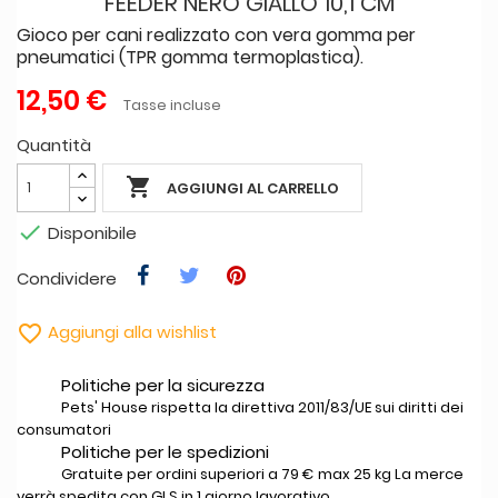
FEEDER NERO GIALLO 10,1 CM
Gioco per cani realizzato con vera gomma per
pneumatici (TPR gomma termoplastica).
12,50 €
Tasse incluse
Quantità

AGGIUNGI AL CARRELLO

Disponibile
Condividere

Aggiungi alla wishlist
Politiche per la sicurezza
Pets' House rispetta la direttiva 2011/83/UE sui diritti dei
consumatori
Politiche per le spedizioni
Gratuite per ordini superiori a 79 € max 25 kg La merce
verrà spedita con GLS in 1 giorno lavorativo