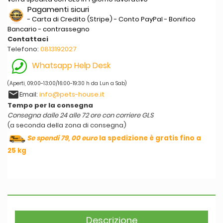
Pagamenti sicuri
- Carta di Credito (Stripe) - Conto PayPal - Bonifico
Bancario - contrassegno
Contattaci
Telefono:
0813192027
Whatsapp Help Desk
(Aperti, 09:00-13:00/16:00-19:30 h da Lun a Sab)
email
Email:
info@pets-house.it
Tempo per la consegna
Consegna dalle 24 alle 72 ore con corriere GLS
(a seconda della zona di consegna)
Se spendi 79, 00 euro
la spedizione è gratis fino a
25 kg
Descrizione