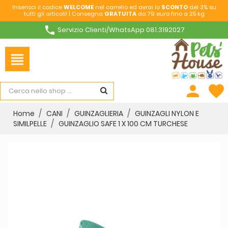
Inserisci il codice
WELCOME
nel carrello ed avrai lo
SCONTO
del 3% su
tutti gli articoli! | Consegna
GRATUITA
da 79 euro fino a 25 kg
phone
Servizio Clienti/WhatsApp 081.3192027
view_headline
person
favorite
Home
CANI
GUINZAGLIERIA
GUINZAGLI NYLON E
SIMILPELLE
GUINZAGLIO SAFE 1 X 100 CM TURCHESE