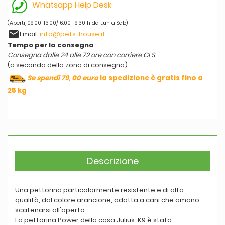
Whatsapp Help Desk
(Aperti, 09:00-13:00/16:00-19:30 h da Lun a Sab)
email
Email:
info@pets-house.it
Tempo per la consegna
Consegna dalle 24 alle 72 ore con corriere GLS
(a seconda della zona di consegna)
Se spendi 79, 00 euro
la spedizione è gratis fino a
25 kg
Descrizione
Una pettorina particolarmente resistente e di alta
qualità, dal colore arancione, adatta a cani che amano
scatenarsi all'aperto.
La pettorina Power della casa Julius-K9 è stata