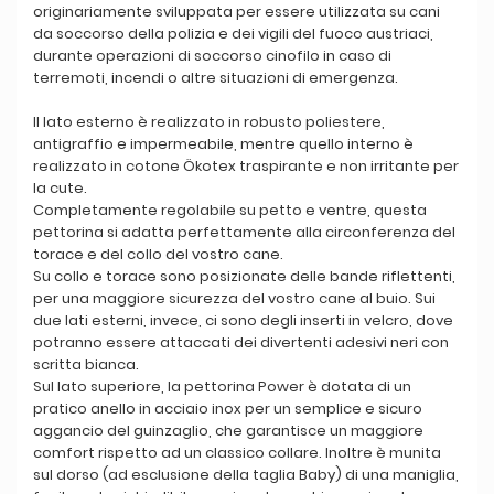
originariamente sviluppata per essere utilizzata su cani
da soccorso della polizia e dei vigili del fuoco austriaci,
durante operazioni di soccorso cinofilo in caso di
terremoti, incendi o altre situazioni di emergenza.
Il lato esterno è realizzato in robusto poliestere,
antigraffio e impermeabile, mentre quello interno è
realizzato in cotone Ökotex traspirante e non irritante per
la cute.
Completamente regolabile su petto e ventre, questa
pettorina si adatta perfettamente alla circonferenza del
torace e del collo del vostro cane.
Su collo e torace sono posizionate delle bande riflettenti,
per una maggiore sicurezza del vostro cane al buio. Sui
due lati esterni, invece, ci sono degli inserti in velcro, dove
potranno essere attaccati dei divertenti adesivi neri con
scritta bianca.
Sul lato superiore, la pettorina Power è dotata di un
pratico anello in acciaio inox per un semplice e sicuro
aggancio del guinzaglio, che garantisce un maggiore
comfort rispetto ad un classico collare. Inoltre è munita
sul dorso (ad esclusione della taglia Baby) di una maniglia,