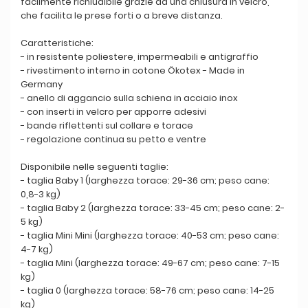
facilmente richiudibile grazie ad una chiusura in velcro,
che facilita le prese forti o a breve distanza.
Caratteristiche:
- in resistente poliestere, impermeabili e antigraffio
- rivestimento interno in cotone Ökotex - Made in
Germany
- anello di aggancio sulla schiena in acciaio inox
- con inserti in velcro per apporre adesivi
- bande riflettenti sul collare e torace
- regolazione continua su petto e ventre
Disponibile nelle seguenti taglie:
- taglia Baby 1 (larghezza torace: 29-36 cm; peso cane:
0,8-3 kg)
- taglia Baby 2 (larghezza torace: 33-45 cm; peso cane: 2-
5 kg)
- taglia Mini Mini (larghezza torace: 40-53 cm; peso cane:
4-7 kg)
- taglia Mini (larghezza torace: 49-67 cm; peso cane: 7-15
kg)
- taglia 0 (larghezza torace: 58-76 cm; peso cane: 14-25
kg)