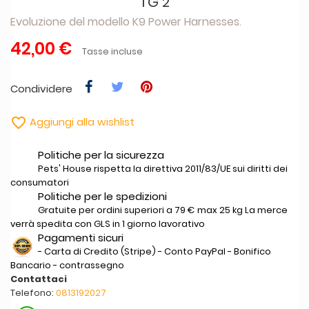
TG 2
Evoluzione del modello K9 Power Harnesses.
42,00 €
Tasse incluse
Condividere

Aggiungi alla wishlist
Politiche per la sicurezza
Pets' House rispetta la direttiva 2011/83/UE sui diritti dei
consumatori
Politiche per le spedizioni
Gratuite per ordini superiori a 79 € max 25 kg La merce
verrà spedita con GLS in 1 giorno lavorativo
Pagamenti sicuri
- Carta di Credito (Stripe) - Conto PayPal - Bonifico
Bancario - contrassegno
Contattaci
Telefono:
0813192027