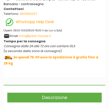
Bancario - contrassegno
Contattaci
Telefono:
0813192027
Whatsapp Help Desk
(Aperti, 09:00-13:00/16:00-19:30 h da Lun a Sab)
email
Email:
info@pets-house.it
Tempo per la consegna
Consegna dalle 24 alle 72 ore con corriere GLS
(a seconda della zona di consegna)
Se spendi 79, 00 euro
la spedizione è gratis fino a
25 kg
Descrizione