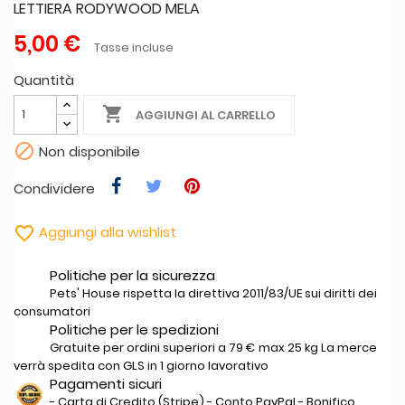
LETTIERA RODYWOOD MELA
5,00 €
Tasse incluse
Quantità

AGGIUNGI AL CARRELLO

Non disponibile
Condividere

Aggiungi alla wishlist
Politiche per la sicurezza
Pets' House rispetta la direttiva 2011/83/UE sui diritti dei
consumatori
Politiche per le spedizioni
Gratuite per ordini superiori a 79 € max 25 kg La merce
verrà spedita con GLS in 1 giorno lavorativo
Pagamenti sicuri
- Carta di Credito (Stripe) - Conto PayPal - Bonifico