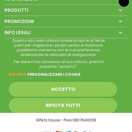

PRODOTTI

PROMOZIONI

INFO LEGALI
Questo sito web utilizza cookie propri e di terze
parti per migliorare i propri servizi e mostrare
pubblicità coerente con le tue preferenze,
analizzando le abitudini di navigazione.
Per dare il tuo consenso al suo utilizzo, premi il
pulsante "accetto".
PIÚ INFO
PERSONALIZZARE I COOKIE
ACCETTO
RIFIUTA TUTTI
©Pets house - P.Iva 08076401218