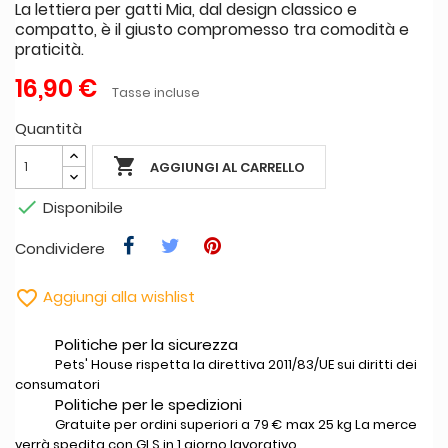
La lettiera per gatti Mia, dal design classico e
compatto, è il giusto compromesso tra comodità e
praticità.
16,90 €
Tasse incluse
Quantità

AGGIUNGI AL CARRELLO

Disponibile
Condividere

Aggiungi alla wishlist
Politiche per la sicurezza
Pets' House rispetta la direttiva 2011/83/UE sui diritti dei
consumatori
Politiche per le spedizioni
Gratuite per ordini superiori a 79 € max 25 kg La merce
verrà spedita con GLS in 1 giorno lavorativo