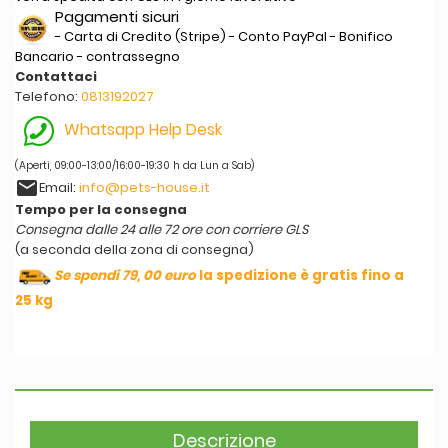
Pagamenti sicuri
- Carta di Credito (Stripe) - Conto PayPal - Bonifico
Bancario - contrassegno
Contattaci
Telefono:
0813192027
Whatsapp Help Desk
(Aperti, 09:00-13:00/16:00-19:30 h da Lun a Sab)
email
Email:
info@pets-house.it
Tempo per la consegna
Consegna dalle 24 alle 72 ore con corriere GLS
(a seconda della zona di consegna)
Se spendi 79, 00 euro
la spedizione è gratis fino a
25 kg
Descrizione