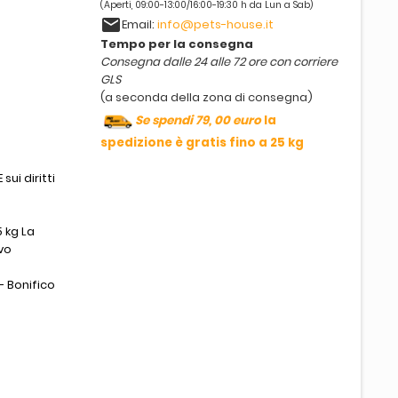
(Aperti, 09:00-13:00/16:00-19:30 h da Lun a Sab)
email
Email:
info@pets-house.it
Tempo per la consegna
Consegna dalle 24 alle 72 ore con corriere
GLS
(a seconda della zona di consegna)
Se spendi 79, 00 euro
la
spedizione è gratis fino a 25 kg
sui diritti
 kg La
vo
- Bonifico