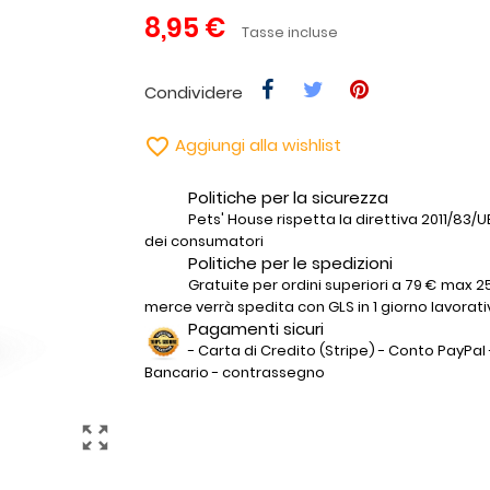
8,95 €
Tasse incluse
Condividere

Aggiungi alla wishlist
Politiche per la sicurezza
Pets' House rispetta la direttiva 2011/83/UE 
dei consumatori
Politiche per le spedizioni
Gratuite per ordini superiori a 79 € max 25
merce verrà spedita con GLS in 1 giorno lavorati
Pagamenti sicuri
- Carta di Credito (Stripe) - Conto PayPal 
Bancario - contrassegno
zoom_out_map