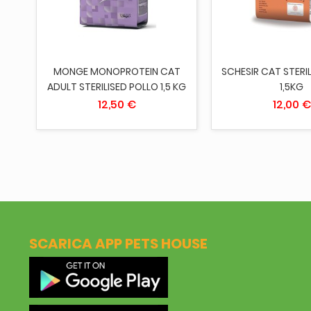
T
MONGE MONOPROTEIN CAT
SCHESIR CAT STERI
 KG
ADULT STERILISED POLLO 1,5 KG
1,5KG
12,50 €
12,00 €
SCARICA APP PETS HOUSE