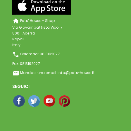
home
Pets' House - Shop
Via Giovambattista Vico, 7
80011 Acerra
Napoli
Italy
phone
Chiamaci:
0813192027
Fax:
0813192027
email
Mandaci una email:
info@pets-house.it
SEGUICI