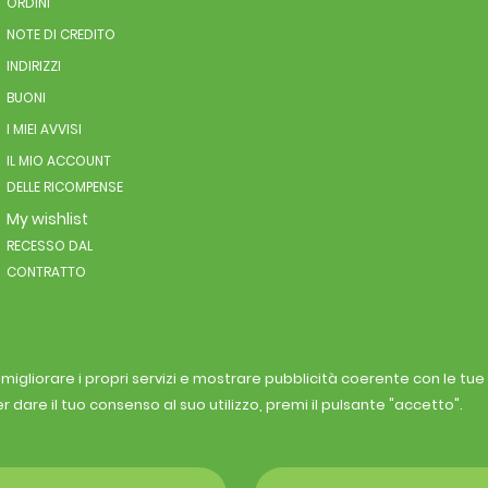
ORDINI
NOTE DI CREDITO
INDIRIZZI
BUONI
I MIEI AVVISI
IL MIO ACCOUNT
DELLE RICOMPENSE
My wishlist
RECESSO DAL
CONTRATTO
r migliorare i propri servizi e mostrare pubblicità coerente con le tu
r dare il tuo consenso al suo utilizzo, premi il pulsante "accetto".