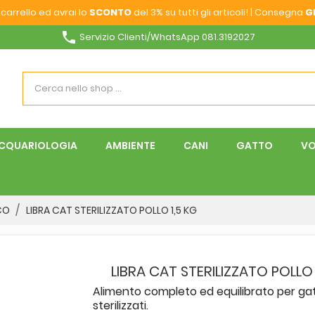
carrello ed avrai lo
SCONTO
del 3% su tutti gli articoli! | Consegna
G
phone
Servizio Clienti/WhatsApp 081.3192027
CQUARIOLOGIA
AMBIENTE
CANI
GATTO
VO
CO
LIBRA CAT STERILIZZATO POLLO 1,5 KG
LIBRA CAT STERILIZZATO POLLO 
Alimento completo ed equilibrato per gat
sterilizzati.