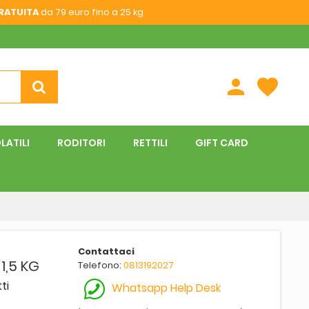
RATUITA
da 79 euro fino a 25 kg
person
favorite
LATILI
RODITORI
RETTILI
GIFT CARD
Contattaci
1,5 KG
Telefono:
0813192027
ti
Whatsapp Help Desk