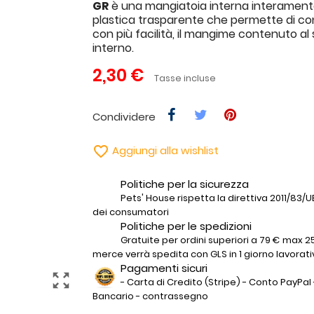
GR
è una mangiatoia interna interament
plastica trasparente che permette di con
con più facilità, il mangime contenuto al
interno.
2,30 €
Tasse incluse
Condividere

Aggiungi alla wishlist
Politiche per la sicurezza
Pets' House rispetta la direttiva 2011/83/UE 
dei consumatori
Politiche per le spedizioni
Gratuite per ordini superiori a 79 € max 25
merce verrà spedita con GLS in 1 giorno lavorati
Pagamenti sicuri
zoom_out_map
- Carta di Credito (Stripe) - Conto PayPal 
Bancario - contrassegno