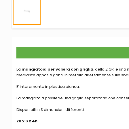
La
mangiatoia per voliera con griglia
, della 2 GR, è un
mediante appositi ganci in metallo direttamente sulle sbar
E' interamente in plastica bianca.
La mangiatoia possiede una griglia separatoria che consent
Disponibili in 3 dimensioni differenti:
20 x 6 x 4h