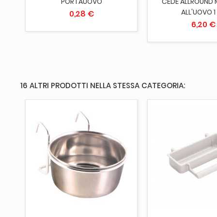
PORTAUOVO
CEDÈ ALLROUND
ALL'UOVO 1
0,28 €
6,20 €
16 ALTRI PRODOTTI NELLA STESSA CATEGORIA:
AGGIUNGI AL CARRELLO
AGGIUNGI AL 