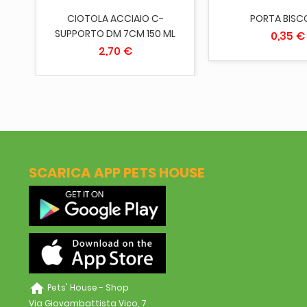
O
CIOTOLA ACCIAIO C-
PORTA BISC
SUPPORTO DM 7CM 150 ML
0,35 €
2,70 €
SCARICA APP PETS HOUSE
home
Pets' House - Shop
Via Giovambattista Vico, 7