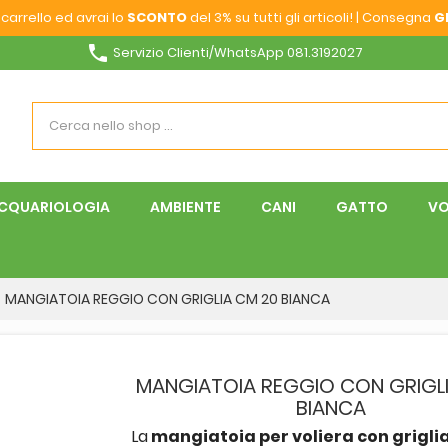
carrello ed avrai lo
SCONTO
del 3% su tutti gli articoli! | Consegna
G
phone
Servizio Clienti/WhatsApp 081.3192027
CQUARIOLOGIA
AMBIENTE
CANI
GATTO
VO
MANGIATOIA REGGIO CON GRIGLIA CM 20 BIANCA
MANGIATOIA REGGIO CON GRIGL
BIANCA
La
mangiatoia per voliera con griglia