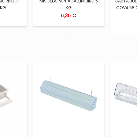
 MORBIDO
MISCELA PAPPAGALLINI BIRD 5
CARTA BUL
 KG
KG
COVA 58 
6,35 €
CARRELLO
AGGIUNGI AL CARRELLO
AGGI