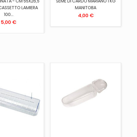
INATA - CM 55X26,5
SEME DI CARDO MARIANO 1 KG
CASSETTO LAMIERA
MANITOBA
100...
4,00 €
5,00 €
UNGI AL CARRELLO
AGGIUNGI AL CARRELLO