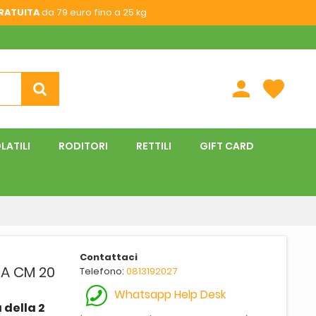
RATUITA
da 79 euro fino a 25 kg
person
favorite
LATILI
RODITORI
RETTILI
GIFT CARD
Contattaci
IA CM 20
Telefono:
0813192027
Whatsapp Help Desk
 della 2