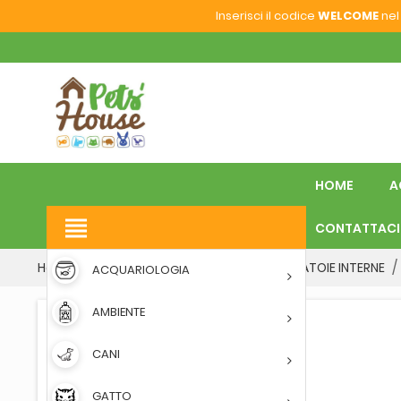
Inserisci il codice
WELCOME
nel 
HOME
A
view_headline
CONTATTACI
Home
VOLATILI
MANGIATOIE
MANGIATOIE INTERNE
ACQUARIOLOGIA
AMBIENTE
CANI
GATTO