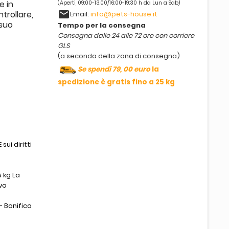
e in
(Aperti, 09:00-13:00/16:00-19:30 h da Lun a Sab)
email
trollare,
Email:
info@pets-house.it
 suo
Tempo per la consegna
Consegna dalle 24 alle 72 ore con corriere
GLS
(a seconda della zona di consegna)
Se spendi 79, 00 euro
la
spedizione è gratis fino a 25 kg
sui diritti
 kg La
vo
- Bonifico