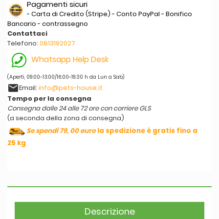
Pagamenti sicuri
- Carta di Credito (Stripe) - Conto PayPal - Bonifico
Bancario - contrassegno
Contattaci
Telefono:
0813192027
Whatsapp Help Desk
(Aperti, 09:00-13:00/16:00-19:30 h da Lun a Sab)
email
Email:
info@pets-house.it
Tempo per la consegna
Consegna dalle 24 alle 72 ore con corriere GLS
(a seconda della zona di consegna)
Se spendi 79, 00 euro
la spedizione è gratis fino a
25 kg
Descrizione