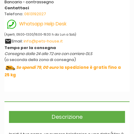
Bancario - contrassegno
Contattaci
Telefono:
0813192027
Whatsapp Help Desk
(Aperti, 09:00-13:00/16:00-19:30 h da Lun a Sab)
email
Email:
info@pets-house.it
Tempo per la consegna
Consegna dalle 24 alle 72 ore con corriere GLS
(a seconda della zona di consegna)
Se spendi 79, 00 euro
la spedizione è gratis fino a
25 kg
Descrizione