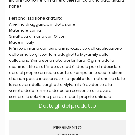
Incidi il tuo nome, un numero telefonico o una data (Max 2
righe)
Personalizzazione gratuita
Anellino di aggancio in dotazione
Materiale Zama
Smaltata a mano con Glitter
Made in Italy
Rifinite a mano con cura e impreziosite dall applicazione
dello smalto glitter, le medagliette MyFamily della
collezione Shine sono nate per brillare! Ogni modello
esprime stile e raffinatezza ed è ideale per chi desidera
dare al proprio amico a quattro zampe un tocco fashion
che non passa inosservato. La qualità dei materiali e delle
lavorazioni delle targhette MyFamily è evidente e la
varietà delle forme e dei colori consente di trovare
sempre la soluzione perfetta per il proprio animale.
Dettagli del prodotto
RIFERIMENTO