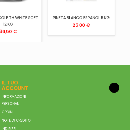
SOLE TH WHITE SOFT
PINETA BLANCO ESPANOL 5 KG
N
12 KG
25,00 €
36,50 €
IL TUO
ACCOUNT
INFORMAZIONI
PERSONALI
ORDINI
NOTE DI CREDITO
INDIRIZZI