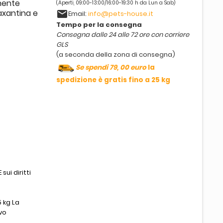
nente
(Aperti, 09:00-13:00/16:00-19:30 h da Lun a Sab)
axantina e
email
Email:
info@pets-house.it
Tempo per la consegna
Consegna dalle 24 alle 72 ore con corriere
GLS
(a seconda della zona di consegna)
Se spendi 79, 00 euro
la
spedizione è gratis fino a 25 kg
sui diritti
 kg La
vo