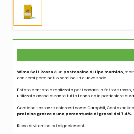
Wimo Soft Rosso
è un
pastoncino di tipo morbido
, mol
con semi germinati o semi bolliti o uova sodo.
E stato pensato e realizzato per i canarini a fattore rosso
utilizzato anche durante tutto l anno ed in particolare dur
Contiene sostanze coloranti come Carophill, Cantaxantin
proteine grezze e una percentuale di grassi del 7.4%.
Ricco di vitamine ed oligoelementi.