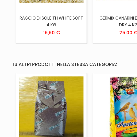
E
RAGGIO DI SOLE TH WHITE SOFT
GERMIX CANARINI 
4 KG
DRY 4 K
15,50 €
25,00 
16 ALTRI PRODOTTI NELLA STESSA CATEGORIA:
AGGIUNGI AL 
ESAURITO