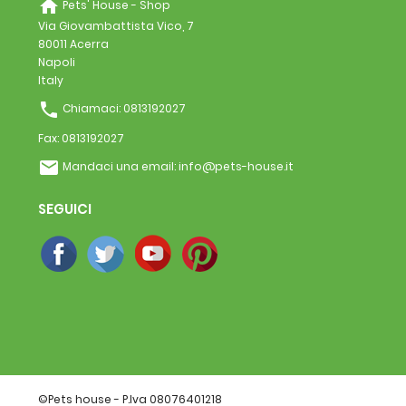
home
Pets' House - Shop
Via Giovambattista Vico, 7
80011 Acerra
Napoli
Italy
phone
Chiamaci:
0813192027
Fax:
0813192027
email
Mandaci una email:
info@pets-house.it
SEGUICI
©Pets house - P.Iva 08076401218