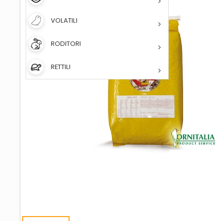
VOLATILI
RODITORI
RETTILI