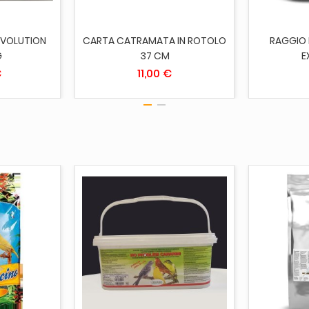
EVOLUTION
CARTA CATRAMATA IN ROTOLO
RAGGIO 
G
37 CM
E
€
11,00 €
CARRELLO
ESAURITO
ESAUR