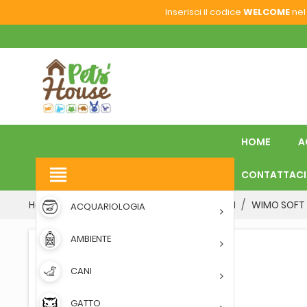
Inserisci il codice
WELCOME
nel 
HOME
A
view_headline
CONTATTACI
Home
VOLATILI
PASTONCINI
MORBIDI
WIMO SOFT 
ACQUARIOLOGIA
AMBIENTE
CANI
GATTO