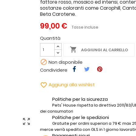
fattore rosso, mosaico ed intensi, conte
sostanze coloranti come Carophill, Cant
Beta Carotene.
99,00 €
Tasse incluse
Quantità

AGGIUNGI AL CARRELLO

Non disponibile
Condividere

Aggiungi alla wishlist
Politiche per la sicurezza
Pets' House rispetta la direttiva 2011/83/UE 
dei consumatori
Politiche per le spedizioni
zoom_out_map
Gratuite per ordini superiori a 79 € max 25
merce verrà spedita con GLS in 1 giorno lavorati
Pagamenti sicuri