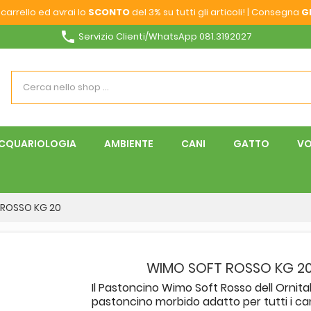
carrello ed avrai lo
SCONTO
del 3% su tutti gli articoli! | Consegna
G
phone
Servizio Clienti/WhatsApp 081.3192027
CQUARIOLOGIA
AMBIENTE
CANI
GATTO
VO
ROSSO KG 20
WIMO SOFT ROSSO KG 2
Il Pastoncino Wimo Soft Rosso dell Ornital
pastoncino morbido adatto per tutti i can