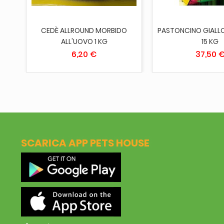
OFT
CEDÈ ALLROUND MORBIDO
PASTONCINO GIALLO
ALL'UOVO 1 KG
15 KG
6,20 €
37,50 
SCARICA APP PETS HOUSE