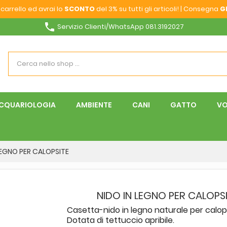
carrello ed avrai lo
SCONTO
del 3% su tutti gli articoli! | Consegna
G
phone
Servizio Clienti/WhatsApp 081.3192027
CQUARIOLOGIA
AMBIENTE
CANI
GATTO
VO
LEGNO PER CALOPSITE
NIDO IN LEGNO PER CALOPS
Casetta-nido in legno naturale per calop
Dotata di tettuccio apribile.