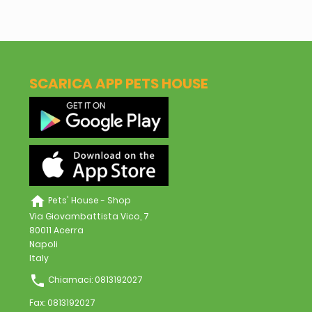
SCARICA APP PETS HOUSE
home
Pets' House - Shop
Via Giovambattista Vico, 7
80011 Acerra
Napoli
Italy
phone
Chiamaci:
0813192027
Fax:
0813192027