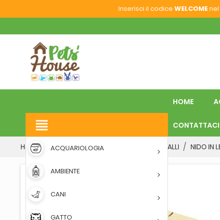
Inserisci il codice
WELCOME
nel 
HOME
A
view_headline
CONTATTACI
Home
VOLATILI
NIDI
NIDI PER PAPPAGALLI
NIDO IN 
ACQUARIOLOGIA
AMBIENTE
CANI
GATTO