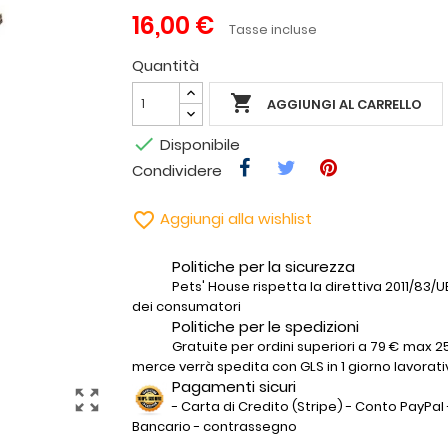
16,00 €
Tasse incluse
Quantità

AGGIUNGI AL CARRELLO

Disponibile
Condividere

Aggiungi alla wishlist
Politiche per la sicurezza
Pets' House rispetta la direttiva 2011/83/UE 
dei consumatori
Politiche per le spedizioni
Gratuite per ordini superiori a 79 € max 25
merce verrà spedita con GLS in 1 giorno lavorati
Pagamenti sicuri
zoom_out_map
- Carta di Credito (Stripe) - Conto PayPal 
Bancario - contrassegno