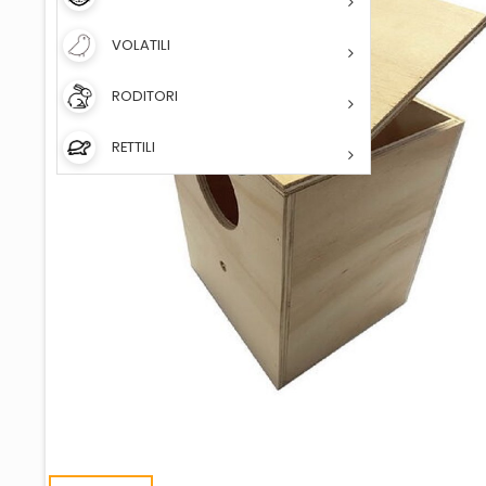
VOLATILI
RODITORI
RETTILI