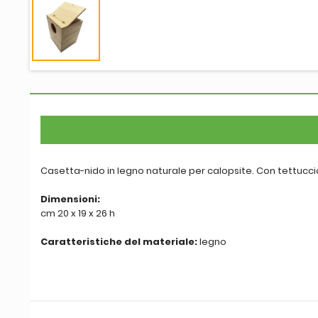
Casetta-nido in legno naturale per calopsite. Con tettuccio
Dimensioni:
cm 20 x 19 x 26 h
Caratteristiche del materiale:
legno