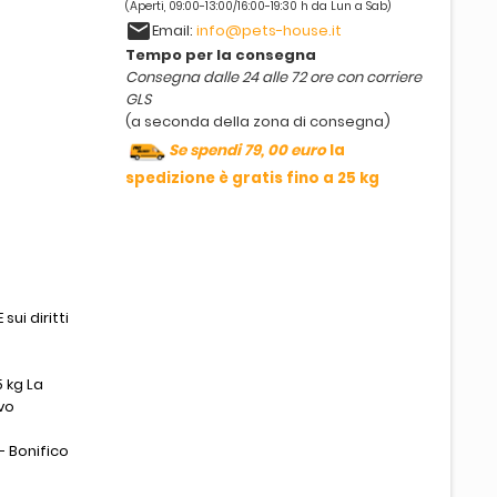
(Aperti, 09:00-13:00/16:00-19:30 h da Lun a Sab)
email
Email:
info@pets-house.it
Tempo per la consegna
Consegna dalle 24 alle 72 ore con corriere
GLS
(a seconda della zona di consegna)
Se spendi 79, 00 euro
la
spedizione è gratis fino a 25 kg
sui diritti
 kg La
vo
- Bonifico