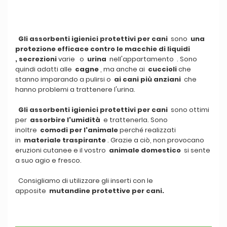
Gli assorbenti igienici protettivi per cani
sono
una
protezione efficace contro le macchie
di liquidi
,
secrezioni
varie o
urina
nell'appartamento . Sono
quindi adatti alle
cagne
, ma anche ai
cuccioli
che
stanno imparando a pulirsi o
ai cani più anziani
che
hanno problemi a trattenere l'urina.
Gli assorbenti igienici protettivi per cani
sono ottimi
per
assorbire l'umidità
e trattenerla. Sono
inoltre
comodi per l'animale
perché realizzati
in
materiale traspirante
. Grazie a ciò, non provocano
eruzioni cutanee e il vostro
animale domestico
si sente
a suo agio e fresco.
Consigliamo di utilizzare gli inserti con le
apposite
mutandine protettive per cani.