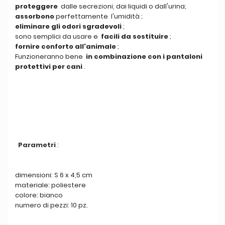
proteggere
dalle secrezioni, dai liquidi o dall'urina;
assorbono
perfettamente l'umidità ;
eliminare gli odori sgradevoli
;
sono semplici da usare e
facili da sostituire
;
fornire conforto all'animale
;
Funzioneranno bene
in combinazione con i pantaloni
protettivi per cani
.
Parametri
:
dimensioni: S 6 x 4,5 cm
materiale: poliestere
colore: bianco
numero di pezzi: 10 pz.