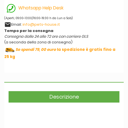
Whatsapp Help Desk
(Aperti, 09:00-13:00/16:00-19:30 h da Lun a Sab)
email
Email:
info@pets-house.it
Tempo per la consegna
Consegna dalle 24 alle 72 ore con corriere GLS
(a seconda della zona di consegna)
Se spendi 79, 00 euro
la spedizione è gratis fino a
25 kg
Descrizione