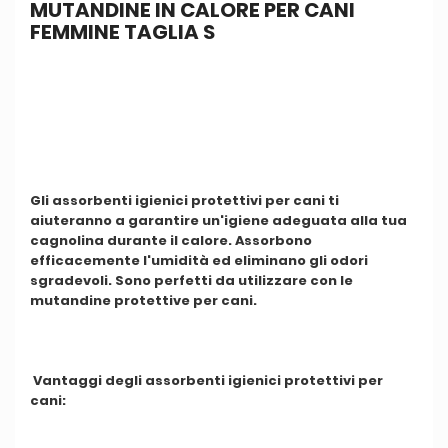
MUTANDINE IN CALORE PER CANI
FEMMINE TAGLIA S
Gli assorbenti igienici protettivi per cani ti
aiuteranno a garantire un'igiene adeguata alla tua
cagnolina durante il calore. Assorbono
efficacemente l'umidità ed eliminano gli odori
sgradevoli. Sono perfetti da utilizzare con le
mutandine protettive per cani.
Vantaggi degli assorbenti igienici protettivi per
cani: