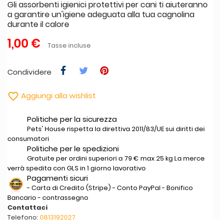
Gli assorbenti igienici protettivi per cani ti aiuteranno
a garantire un'igiene adeguata alla tua cagnolina
durante il calore
1,00 €
Tasse incluse
Condividere

Aggiungi alla wishlist
Politiche per la sicurezza
Pets' House rispetta la direttiva 2011/83/UE sui diritti dei
consumatori
Politiche per le spedizioni
Gratuite per ordini superiori a 79 € max 25 kg La merce
verrà spedita con GLS in 1 giorno lavorativo
Pagamenti sicuri
- Carta di Credito (Stripe) - Conto PayPal - Bonifico
Bancario - contrassegno
Contattaci
Telefono:
0813192027