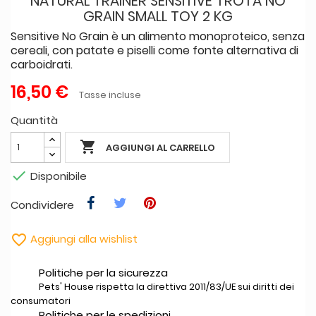
NATURAL TRAINER SENSITIVE TROTA NO
GRAIN SMALL TOY 2 KG
Sensitive No Grain è un alimento monoproteico, senza
cereali, con patate e piselli come fonte alternativa di
carboidrati.
16,50 €
Tasse incluse
Quantità

AGGIUNGI AL CARRELLO

Disponibile
Condividere

Aggiungi alla wishlist
Politiche per la sicurezza
Pets' House rispetta la direttiva 2011/83/UE sui diritti dei
consumatori
Politiche per le spedizioni