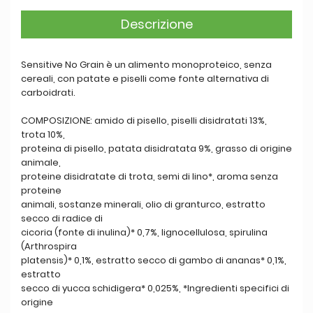
Descrizione
Sensitive No Grain è un alimento monoproteico, senza
cereali, con patate e piselli come fonte alternativa di
carboidrati.
COMPOSIZIONE: amido di pisello, piselli disidratati 13%,
trota 10%,
proteina di pisello, patata disidratata 9%, grasso di origine
animale,
proteine disidratate di trota, semi di lino*, aroma senza
proteine
animali, sostanze minerali, olio di granturco, estratto
secco di radice di
cicoria (fonte di inulina)* 0,7%, lignocellulosa, spirulina
(Arthrospira
platensis)* 0,1%, estratto secco di gambo di ananas* 0,1%,
estratto
secco di yucca schidigera* 0,025%, *Ingredienti specifici di
origine