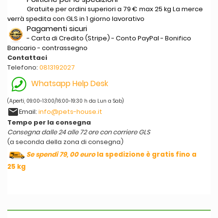
Gratuite per ordini superiori a 79 € max 25 kg La merce
verrà spedita con GLS in 1 giorno lavorativo
Pagamenti sicuri
- Carta di Credito (Stripe) - Conto PayPal - Bonifico
Bancario - contrassegno
Contattaci
Telefono:
0813192027
Whatsapp Help Desk
(Aperti, 09:00-13:00/16:00-19:30 h da Lun a Sab)
email
Email:
info@pets-house.it
Tempo per la consegna
Consegna dalle 24 alle 72 ore con corriere GLS
(a seconda della zona di consegna)
Se spendi 79, 00 euro
la spedizione è gratis fino a
25 kg