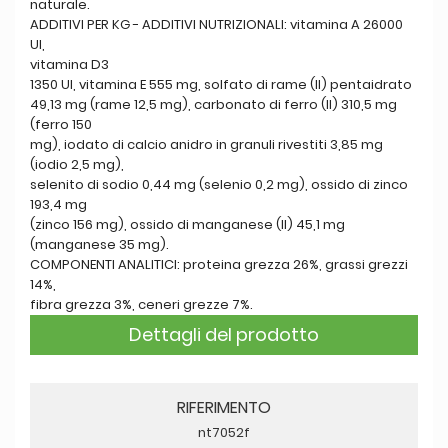
naturale.
ADDITIVI PER KG - ADDITIVI NUTRIZIONALI: vitamina A 26000
UI,
vitamina D3
1350 UI, vitamina E 555 mg, solfato di rame (II) pentaidrato
49,13 mg (rame 12,5 mg), carbonato di ferro (II) 310,5 mg
(ferro 150
mg), iodato di calcio anidro in granuli rivestiti 3,85 mg
(iodio 2,5 mg),
selenito di sodio 0,44 mg (selenio 0,2 mg), ossido di zinco
193,4 mg
(zinco 156 mg), ossido di manganese (II) 45,1 mg
(manganese 35 mg).
COMPONENTI ANALITICI: proteina grezza 26%, grassi grezzi
14%,
fibra grezza 3%, ceneri grezze 7%.
Dettagli del prodotto
RIFERIMENTO
nt7052f