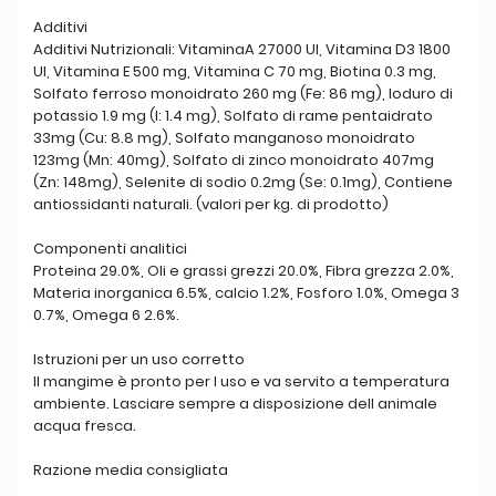
Additivi
Additivi Nutrizionali: VitaminaA 27000 UI, Vitamina D3 1800
UI, Vitamina E 500 mg, Vitamina C 70 mg, Biotina 0.3 mg,
Solfato ferroso monoidrato 260 mg (Fe: 86 mg), Ioduro di
potassio 1.9 mg (I: 1.4 mg), Solfato di rame pentaidrato
33mg (Cu: 8.8 mg), Solfato manganoso monoidrato
123mg (Mn: 40mg), Solfato di zinco monoidrato 407mg
(Zn: 148mg), Selenite di sodio 0.2mg (Se: 0.1mg), Contiene
antiossidanti naturali. (valori per kg. di prodotto)
Componenti analitici
Proteina 29.0%, Oli e grassi grezzi 20.0%, Fibra grezza 2.0%,
Materia inorganica 6.5%, calcio 1.2%, Fosforo 1.0%, Omega 3
0.7%, Omega 6 2.6%.
Istruzioni per un uso corretto
Il mangime è pronto per l uso e va servito a temperatura
ambiente. Lasciare sempre a disposizione dell animale
acqua fresca.
Razione media consigliata