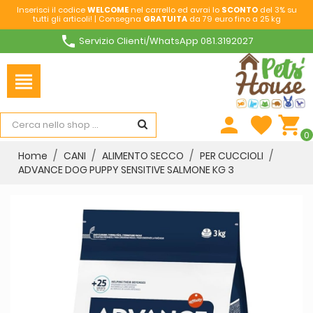
Inserisci il codice
WELCOME
nel carrello ed avrai lo
SCONTO
del 3% su
tutti gli articoli! | Consegna
GRATUITA
da 79 euro fino a 25 kg
phone
Servizio Clienti/WhatsApp 081.3192027
view_headline
person
favorite
shopping_cart
0
Home
CANI
ALIMENTO SECCO
PER CUCCIOLI
ADVANCE DOG PUPPY SENSITIVE SALMONE KG 3