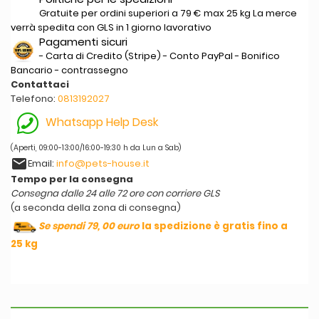
Gratuite per ordini superiori a 79 € max 25 kg La merce
verrà spedita con GLS in 1 giorno lavorativo
Pagamenti sicuri
- Carta di Credito (Stripe) - Conto PayPal - Bonifico
Bancario - contrassegno
Contattaci
Telefono:
0813192027
Whatsapp Help Desk
(Aperti, 09:00-13:00/16:00-19:30 h da Lun a Sab)
email
Email:
info@pets-house.it
Tempo per la consegna
Consegna dalle 24 alle 72 ore con corriere GLS
(a seconda della zona di consegna)
Se spendi 79, 00 euro
la spedizione è gratis fino a
25 kg