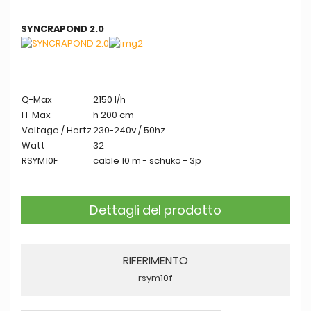
SYNCRAPOND 2.0
Q-Max
2150 l/h
H-Max
h 200 cm
Voltage / Hertz
230-240v / 50hz
Watt
32
RSYM10F
cable 10 m - schuko - 3p
Dettagli del prodotto
RIFERIMENTO
rsym10f