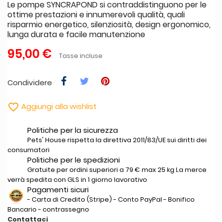
Le pompe SYNCRAPOND si contraddistinguono per le
ottime prestazioni e innumerevoli qualità, quali
risparmio energetico, silenziosità, design ergonomico,
lunga durata e facile manutenzione
95,00 €
Tasse incluse
Condividere

Aggiungi alla wishlist
Politiche per la sicurezza
Pets' House rispetta la direttiva 2011/83/UE sui diritti dei
consumatori
Politiche per le spedizioni
Gratuite per ordini superiori a 79 € max 25 kg La merce
verrà spedita con GLS in 1 giorno lavorativo
Pagamenti sicuri
- Carta di Credito (Stripe) - Conto PayPal - Bonifico
Bancario - contrassegno
Contattaci