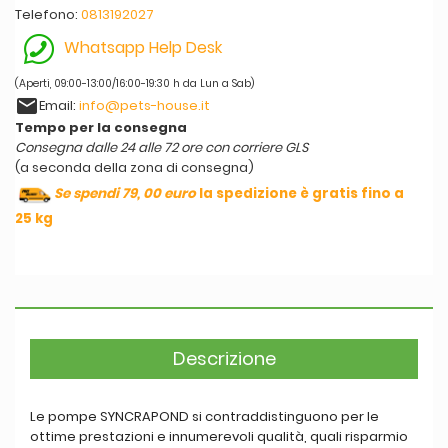
Telefono:
0813192027
Whatsapp Help Desk
(Aperti, 09:00-13:00/16:00-19:30 h da Lun a Sab)
email
Email:
info@pets-house.it
Tempo per la consegna
Consegna dalle 24 alle 72 ore con corriere GLS
(a seconda della zona di consegna)
Se spendi 79, 00 euro
la spedizione è gratis fino a
25 kg
Descrizione
Le pompe SYNCRAPOND si contraddistinguono per le
ottime prestazioni e innumerevoli qualità, quali risparmio