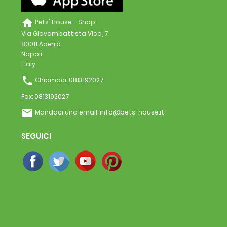
home
Pets' House - Shop
Via Giovambattista Vico, 7
80011 Acerra
Napoli
Italy
phone
Chiamaci:
0813192027
Fax:
0813192027
email
Mandaci una email:
info@pets-house.it
SEGUICI