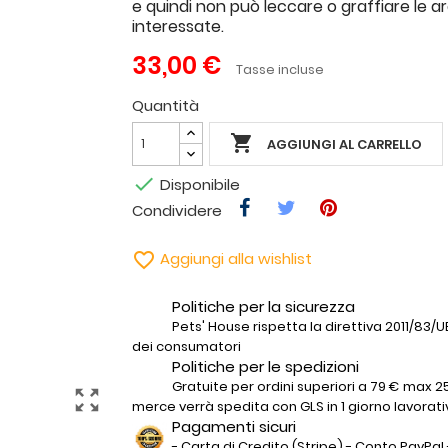
e quindi non può leccare o graffiare le a
interessate.
33,00 €
Tasse incluse
Quantità

AGGIUNGI AL CARRELLO

Disponibile
Condividere

Aggiungi alla wishlist
Politiche per la sicurezza
Pets' House rispetta la direttiva 2011/83/UE 
dei consumatori
Politiche per le spedizioni
Gratuite per ordini superiori a 79 € max 25
zoom_out_map
merce verrà spedita con GLS in 1 giorno lavorati
Pagamenti sicuri
- Carta di Credito (Stripe) - Conto PayPal 