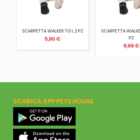
64
SCARPETTA WALKER TG L 2 PZ
SCARPETTA WALKER
PZ
5,90 €
9,99 €
SCARICA APP PETS HOUSE