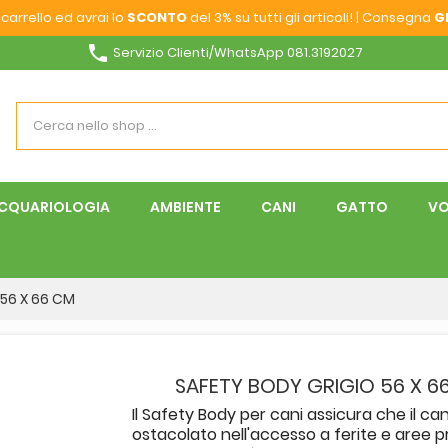
carrello ed avrai lo
SCONTO
del 3% su tutti gli articoli! | Consegna
G
phone
Servizio Clienti/WhatsApp 081.3192027
CQUARIOLOGIA
AMBIENTE
CANI
GATTO
VO
56 X 66 CM
SAFETY BODY GRIGIO 56 X 6
Il Safety Body per cani assicura che il can
ostacolato nell'accesso a ferite e aree p