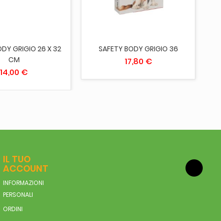
DY GRIGIO 26 X 32
SAFETY BODY GRIGIO 36
S
CM
17,80 €
14,00 €
IL TUO
ACCOUNT
INFORMAZIONI
PERSONALI
ORDINI