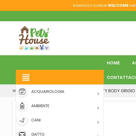
Inserisci il codice
WELCOME
nel 
HOME
A
view_headline
CONTATTACI
Home
CANI
POST INTERVENTO
SAFETY BODY GRIGIO 
ACQUARIOLOGIA
AMBIENTE
CANI
GATTO