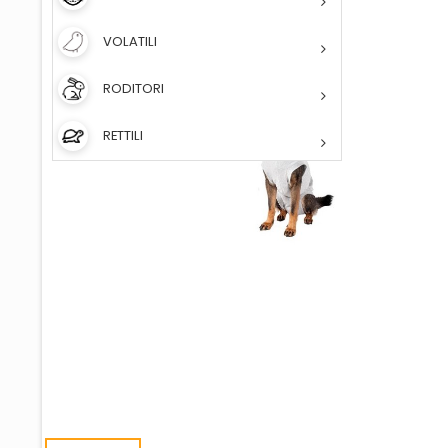
VOLATILI
RODITORI
RETTILI