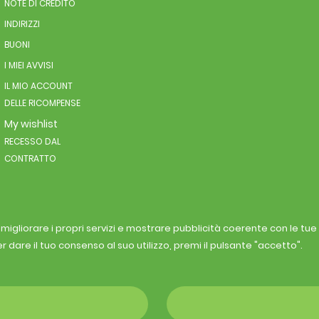
NOTE DI CREDITO
INDIRIZZI
BUONI
I MIEI AVVISI
IL MIO ACCOUNT
DELLE RICOMPENSE
My wishlist
RECESSO DAL
CONTRATTO
r migliorare i propri servizi e mostrare pubblicità coerente con le tu
r dare il tuo consenso al suo utilizzo, premi il pulsante "accetto".