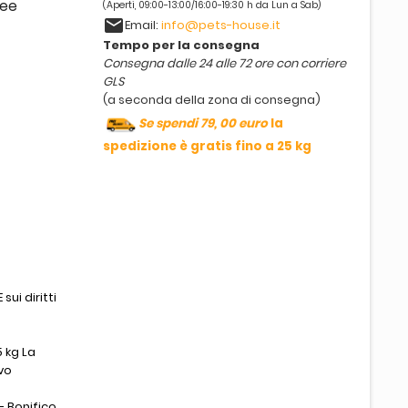
ree
(Aperti, 09:00-13:00/16:00-19:30 h da Lun a Sab)
email
Email:
info@pets-house.it
Tempo per la consegna
Consegna dalle 24 alle 72 ore con corriere
GLS
(a seconda della zona di consegna)
Se spendi 79, 00 euro
la
spedizione è gratis fino a 25 kg
sui diritti
 kg La
vo
- Bonifico