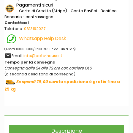
Pagamenti sicuri
- Carta di Credito (Stripe) - Conto PayPal - Bonifico
Bancario - contrassegno
Contattaci
Telefono:
0813192027
Whatsapp Help Desk
(Aperti, 09:00-13:00/16:00-19:30 h da Lun a Sab)
email
Email:
info@pets-house.it
Tempo per la consegna
Consegna dalle 24 alle 72 ore con corriere GLS
(a seconda della zona di consegna)
Se spendi 79, 00 euro
la spedizione è gratis fino a
25 kg
Descrizione