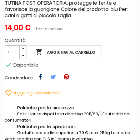
TUTINA POST OPERATORIA, protegge le ferite e
favorisce la guarigione Colore del prodotto: blu Per:
cani e gatti di piccola taglia
14,00 €
Tasse incluse
Quantità

AGGIUNGI AL CARRELLO

Disponibile
Condividere

Aggiungi alla wishlist
Politiche per la sicurezza
Pets' House rispetta la direttiva 2011/83/UE sui diritti dei
consumatori
Politiche per le spedizioni
Gratuite per ordini superiori a 79 € max 25 kg La merce
verrà spedita con GLS in 1 giorno lavorativo