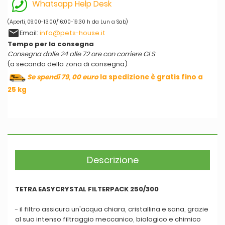
Whatsapp Help Desk
(Aperti, 09:00-13:00/16:00-19:30 h da Lun a Sab)
email
Email:
info@pets-house.it
Tempo per la consegna
Consegna dalle 24 alle 72 ore con corriere GLS
(a seconda della zona di consegna)
Se spendi 79, 00 euro
la spedizione è gratis fino a
25 kg
Descrizione
TETRA EASYCRYSTAL FILTERPACK 250/300
- il filtro assicura un'acqua chiara, cristallina e sana, grazie
al suo intenso filtraggio meccanico, biologico e chimico