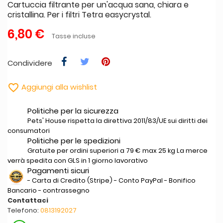
Cartuccia filtrante per un'acqua sana, chiara e
cristallina. Per i filtri Tetra easycrystal.
6,80 €
Tasse incluse
Condividere

Aggiungi alla wishlist
Politiche per la sicurezza
Pets' House rispetta la direttiva 2011/83/UE sui diritti dei
consumatori
Politiche per le spedizioni
Gratuite per ordini superiori a 79 € max 25 kg La merce
verrà spedita con GLS in 1 giorno lavorativo
Pagamenti sicuri
- Carta di Credito (Stripe) - Conto PayPal - Bonifico
Bancario - contrassegno
Contattaci
Telefono:
0813192027