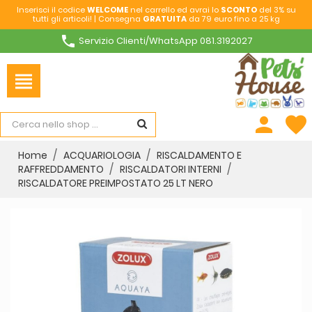
Inserisci il codice
WELCOME
nel carrello ed avrai lo
SCONTO
del 3% su
tutti gli articoli! | Consegna
GRATUITA
da 79 euro fino a 25 kg
phone
Servizio Clienti/WhatsApp 081.3192027
view_headline
person
favorite
Home
ACQUARIOLOGIA
RISCALDAMENTO E
RAFFREDDAMENTO
RISCALDATORI INTERNI
RISCALDATORE PREIMPOSTATO 25 LT NERO