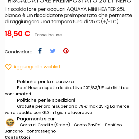
RISCALDATORE PREIMPOSTATO 25 LT NERO
Il riscaldatore per acquari AQUAYA MINI HEATER 25L
bianco è un riscaldatore preimpostato che permette
di raggiungere una temperatura di 25 C (+/-1 C).
18,50 €
Tasse incluse
Condividere

Aggiungi alla wishlist
Politiche per la sicurezza
Pets' House rispetta la direttiva 2011/83/UE sui diritti dei
consumatori
Politiche per le spedizioni
Gratuite per ordini superiori a 79 € max 25 kg La merce
verrà spedita con GLS in 1 giorno lavorativo
Pagamenti sicuri
- Carta di Credito (Stripe) - Conto PayPal - Bonifico
Bancario - contrassegno
Contattaci