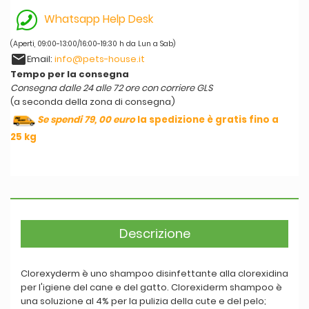
Whatsapp Help Desk
(Aperti, 09:00-13:00/16:00-19:30 h da Lun a Sab)
email
Email:
info@pets-house.it
Tempo per la consegna
Consegna dalle 24 alle 72 ore con corriere GLS
(a seconda della zona di consegna)
Se spendi 79, 00 euro
la spedizione è gratis fino a
25 kg
Descrizione
Clorexyderm è uno shampoo disinfettante alla clorexidina
per l'igiene del cane e del gatto. Clorexiderm shampoo è
una soluzione al 4% per la pulizia della cute e del pelo;