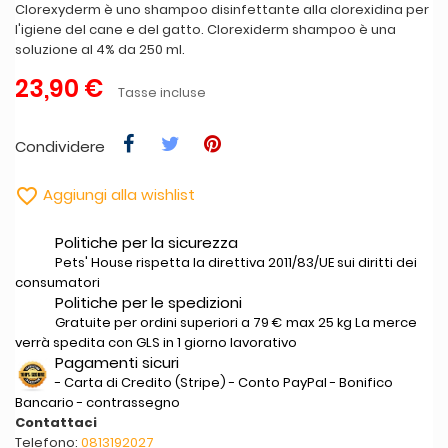
Clorexyderm è uno shampoo disinfettante alla clorexidina per
l'igiene del cane e del gatto. Clorexiderm shampoo è una
soluzione al 4% da 250 ml.
23,90 €
Tasse incluse
Condividere

Aggiungi alla wishlist
Politiche per la sicurezza
Pets' House rispetta la direttiva 2011/83/UE sui diritti dei
consumatori
Politiche per le spedizioni
Gratuite per ordini superiori a 79 € max 25 kg La merce
verrà spedita con GLS in 1 giorno lavorativo
Pagamenti sicuri
- Carta di Credito (Stripe) - Conto PayPal - Bonifico
Bancario - contrassegno
Contattaci
Telefono:
0813192027