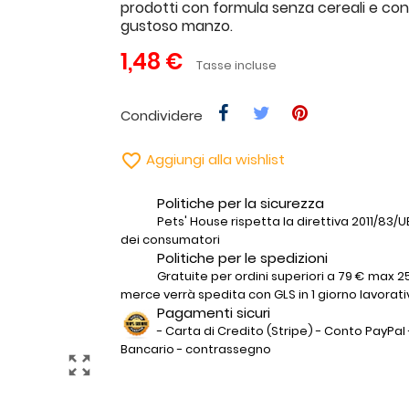
prodotti con formula senza cereali e co
gustoso manzo.
1,48 €
Tasse incluse
Condividere

Aggiungi alla wishlist
Politiche per la sicurezza
Pets' House rispetta la direttiva 2011/83/UE 
dei consumatori
Politiche per le spedizioni
Gratuite per ordini superiori a 79 € max 25
merce verrà spedita con GLS in 1 giorno lavorati
Pagamenti sicuri
- Carta di Credito (Stripe) - Conto PayPal 
Bancario - contrassegno
zoom_out_map