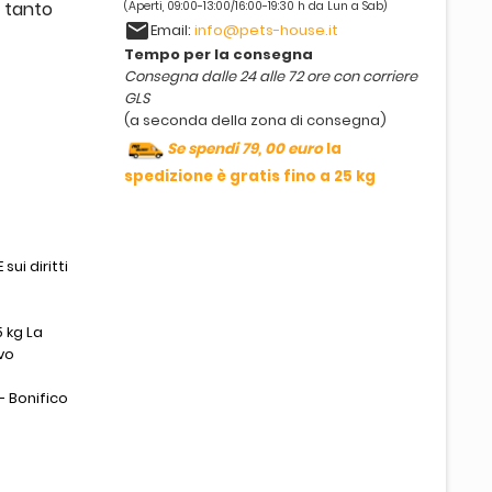
n tanto
(Aperti, 09:00-13:00/16:00-19:30 h da Lun a Sab)
email
Email:
info@pets-house.it
Tempo per la consegna
Consegna dalle 24 alle 72 ore con corriere
GLS
(a seconda della zona di consegna)
Se spendi 79, 00 euro
la
spedizione è gratis fino a 25 kg
sui diritti
 kg La
vo
- Bonifico