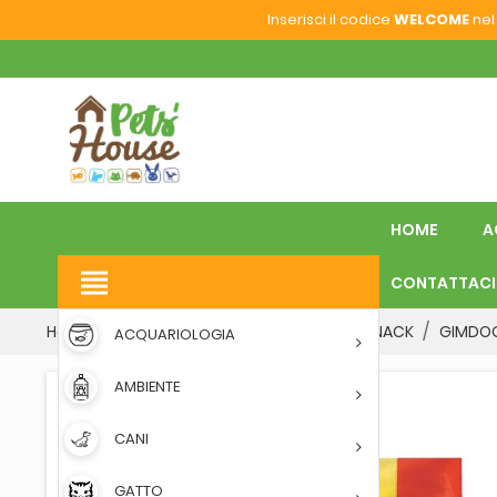
Inserisci il codice
WELCOME
nel 
HOME
A
view_headline
CONTATTACI
Home
CANI
SNACK E MASTICATIVI
SNACK
GIMDOG
ACQUARIOLOGIA
AMBIENTE
CANI
GATTO