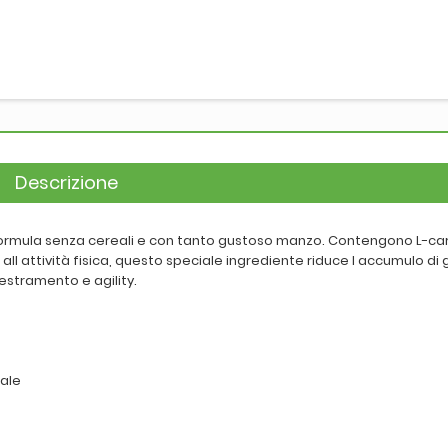
Descrizione
ormula senza cereali e con tanto gustoso manzo. Contengono L-car
l attività fisica, questo speciale ingrediente riduce l accumulo di g
estramento e agility.
tale