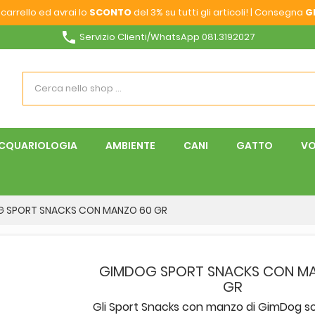
carrello ed avrai lo
SCONTO
del 3% su tutti gli articoli! | Consegna
G
phone
Servizio Clienti/WhatsApp 081.3192027
CQUARIOLOGIA
AMBIENTE
CANI
GATTO
VO
 SPORT SNACKS CON MANZO 60 GR
GIMDOG SPORT SNACKS CON M
GR
Gli Sport Snacks con manzo di GimDog s