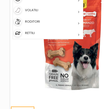
VOLATILI
RODITORI
RETTILI