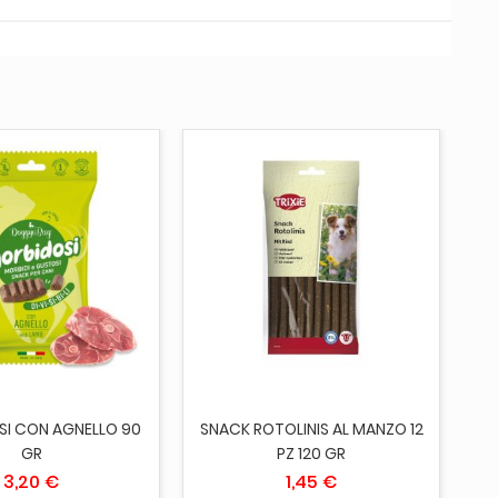
AGGIUNGI AL CARRELLO
ITO
SI CON AGNELLO 90
SNACK ROTOLINIS AL MANZO 12
W
GR
PZ 120 GR
3,20 €
1,45 €