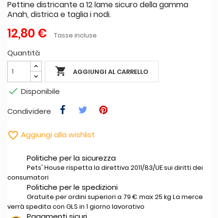
Pettine districante a 12 lame sicuro della gamma
Anah, districa e taglia i nodi.
12,80 €
Tasse incluse
Quantità

AGGIUNGI AL CARRELLO

Disponibile
Condividere

Aggiungi alla wishlist
Politiche per la sicurezza
Pets' House rispetta la direttiva 2011/83/UE sui diritti dei
consumatori
Politiche per le spedizioni
Gratuite per ordini superiori a 79 € max 25 kg La merce
verrà spedita con GLS in 1 giorno lavorativo
Pagamenti sicuri