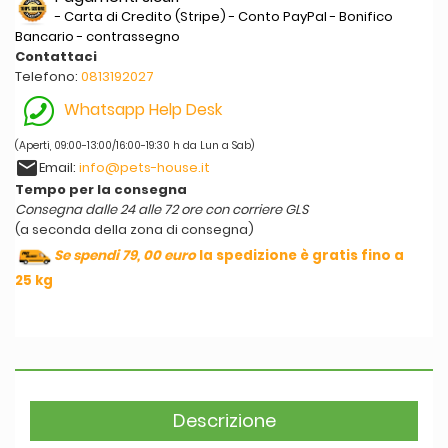
- Carta di Credito (Stripe) - Conto PayPal - Bonifico
Bancario - contrassegno
Contattaci
Telefono:
0813192027
Whatsapp Help Desk
(Aperti, 09:00-13:00/16:00-19:30 h da Lun a Sab)
email
Email:
info@pets-house.it
Tempo per la consegna
Consegna dalle 24 alle 72 ore con corriere GLS
(a seconda della zona di consegna)
Se spendi 79, 00 euro
la spedizione è gratis fino a
25 kg
Descrizione