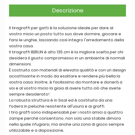
Descrizione
Il tiragraffi per gatti è la soluzione ideale per dare al
vostro micio un posto tutto suo dove dormire, giocare e
farsi le unghie, lasciando così integro l'arredamento della
vostra casa.
Il tiragraffi BERLIN è alto 135 cm è la migliore scelta per chi
desidera il giusto compromesso in un ambiente di normali
dimensioni.
È costruito con materiali di elevata qualità e con un design
accattivante in modo da esaltare e rendere più bella la
vostra casa. Inoltre, è facilissimo da montare e donerà a
voi e al vostro micio la gioia di avere tutto ciò che avete
sempre desiderato!
La robusta struttura è in Sisal ed è costituita da una
fodera in peluche resistente all'usura e ai graffi.
I tira graffi sono indispensabili per i nostri amici a quattro
zampe perché consentono, non solo una stabile dimora
nella quale rifugiarsi, ma anche una zona di gioco sempre
utilizzabile e a disposizione.