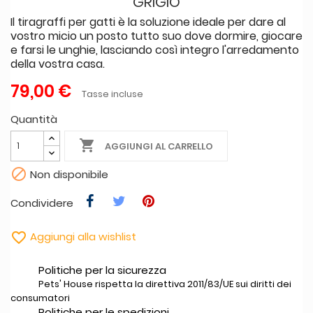
GRIGIO
Il tiragraffi per gatti è la soluzione ideale per dare al
vostro micio un posto tutto suo dove dormire, giocare
e farsi le unghie, lasciando così integro l'arredamento
della vostra casa.
79,00 €
Tasse incluse
Quantità

AGGIUNGI AL CARRELLO

Non disponibile
Condividere

Aggiungi alla wishlist
Politiche per la sicurezza
Pets' House rispetta la direttiva 2011/83/UE sui diritti dei
consumatori
Politiche per le spedizioni