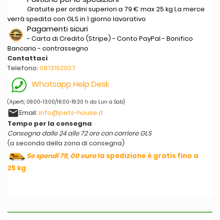
Gratuite per ordini superiori a 79 € max 25 kg La merce
verrà spedita con GLS in 1 giorno lavorativo
Pagamenti sicuri
- Carta di Credito (Stripe) - Conto PayPal - Bonifico
Bancario - contrassegno
Contattaci
Telefono:
0813192027
Whatsapp Help Desk
(Aperti, 09:00-13:00/16:00-19:30 h da Lun a Sab)
email
Email:
info@pets-house.it
Tempo per la consegna
Consegna dalle 24 alle 72 ore con corriere GLS
(a seconda della zona di consegna)
Se spendi 79, 00 euro
la spedizione è gratis fino a
25 kg