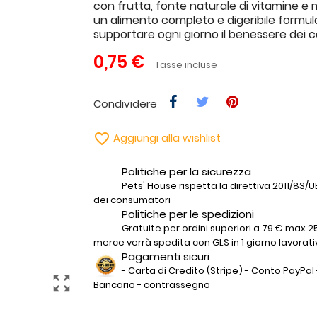
con frutta, fonte naturale di vitamine e m
un alimento completo e digeribile formul
supportare ogni giorno il benessere dei ca
0,75 €
Tasse incluse
Condividere

Aggiungi alla wishlist
Politiche per la sicurezza
Pets' House rispetta la direttiva 2011/83/UE 
dei consumatori
Politiche per le spedizioni
Gratuite per ordini superiori a 79 € max 25
merce verrà spedita con GLS in 1 giorno lavorati
Pagamenti sicuri
- Carta di Credito (Stripe) - Conto PayPal 
zoom_out_map
Bancario - contrassegno