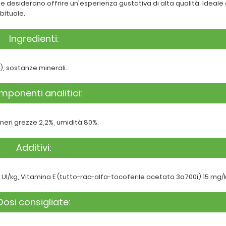
he desiderano offrire un'esperienza gustativa di alta qualità. Ideal
bituale.
Ingredienti:
%), sostanze minerali.
ponenti analitici:
eneri grezze 2,2%, umidità 80%.
Additivi:
 UI/kg, Vitamina E (tutto-rac-alfa-tocoferile acetato 3a700i) 15 mg/
Dosi consigliate: