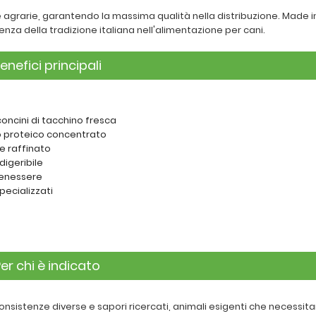
 e agrarie, garantendo la massima qualità nella distribuzione. Made in
enza della tradizione italiana nell'alimentazione per cani.
enefici principali
oncini di tacchino fresca
to proteico concentrato
 e raffinato
digeribile
benessere
specializzati
à
er chi è indicato
onsistenze diverse e sapori ricercati, animali esigenti che necessita