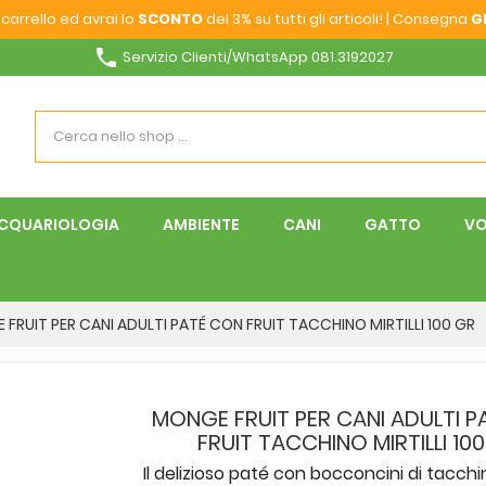
carrello ed avrai lo
SCONTO
del 3% su tutti gli articoli! | Consegna
G
phone
Servizio Clienti/WhatsApp 081.3192027
CQUARIOLOGIA
AMBIENTE
CANI
GATTO
VO
FRUIT PER CANI ADULTI PATÉ CON FRUIT TACCHINO MIRTILLI 100 GR
MONGE FRUIT PER CANI ADULTI 
FRUIT TACCHINO MIRTILLI 10
Il delizioso paté con bocconcini di tacch