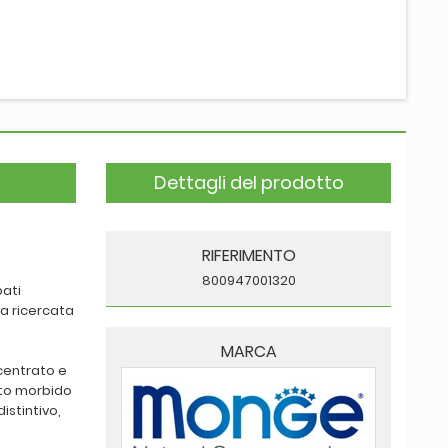
Dettagli del prodotto
RIFERIMENTO
800947001320
bati
a ricercata
MARCA
ncentrato e
sto morbido
istintivo,