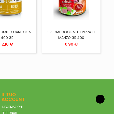
UNGI AL CARRELLO
ESAURITO
 UMIDO CANE OCA
SPECIAL DOG PATÉ TRIPPA DI
S
400 GR
MANZO GR 400
2,10 €
0,90 €
IL TUO
ACCOUNT
INFORMAZIONI
PERSONALI