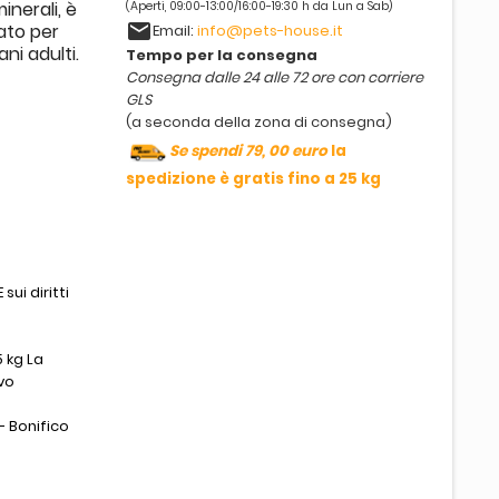
inerali, è
(Aperti, 09:00-13:00/16:00-19:30 h da Lun a Sab)
email
ato per
Email:
info@pets-house.it
ni adulti.
Tempo per la consegna
Consegna dalle 24 alle 72 ore con corriere
GLS
(a seconda della zona di consegna)
Se spendi 79, 00 euro
la
spedizione è gratis fino a 25 kg
sui diritti
 kg La
vo
- Bonifico