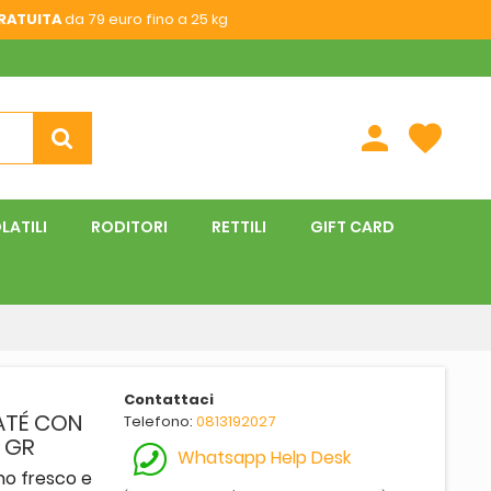
RATUITA
da 79 euro fino a 25 kg
person
favorite
LATILI
RODITORI
RETTILI
GIFT CARD
Contattaci
PATÉ CON
Telefono:
0813192027
0 GR
Whatsapp Help Desk
ino fresco e