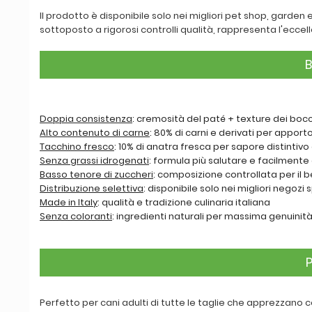
Il prodotto è disponibile solo nei migliori pet shop, garden
sottoposto a rigorosi controlli qualità, rappresenta l'eccell
B
Doppia consistenza
: cremosità del paté + texture dei bocc
Alto contenuto di carne
: 80% di carni e derivati per appor
Tacchino fresco
: 10% di anatra fresca per sapore distintivo
Senza grassi idrogenati
: formula più salutare e facilmente 
Basso tenore di zuccheri
: composizione controllata per il 
Distribuzione selettiva
: disponibile solo nei migliori negozi 
Made in Italy
: qualità e tradizione culinaria italiana
Senza coloranti
: ingredienti naturali per massima genuinit
P
Perfetto per cani adulti di tutte le taglie che apprezzano c