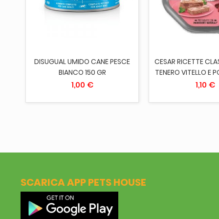
AGGIUNGI AL CARRELLO
AGGIUNGI AL 
LE
DISUGUAL UMIDO CANE PESCE
CESAR RICETTE CLA
BIANCO 150 GR
TENERO VITELLO E P
1,00 €
1,10 €
SCARICA APP PETS HOUSE