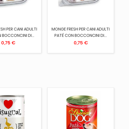
SH PER CANI ADULTI
MONGE FRESH PER CANI ADULTI
 BOCCONCINI DI...
PATÉ CON BOCCONCINI DI...
H
0,75 €
0,75 €