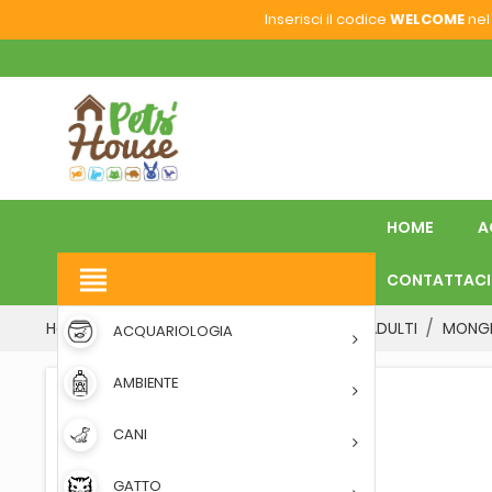
Inserisci il codice
WELCOME
nel 
HOME
A
view_headline
CONTATTACI
Home
CANI
ALIMENTO UMIDO
CANI ADULTI
MONGE 
ACQUARIOLOGIA
AMBIENTE
CANI
GATTO