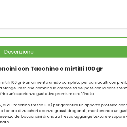
Descrizione
cini con Tacchino e mirtilli 100 gr
rtilli 100 gr è un alimento umido completo per cani adulti con preli
nea Monge Fresh che combina la cremosità del paté con la consistenz
 offrire un'esperienza gustativa premium e raffinata.
%, di cui tacchino fresco 10%) per garantire un apporto proteico co
asso tenore di zuccheri e senza grassi idrogenati, mantenendo un gu
presenza dei bocconcini di anatra fresca aggiunge texture e sapore d
inato.