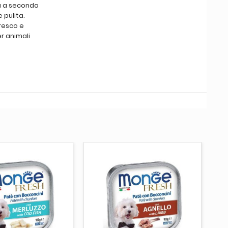
tà a seconda
 pulita.
fresco e
er animali
UNGI AL CARRELLO
AGGIUNGI AL CARRELLO