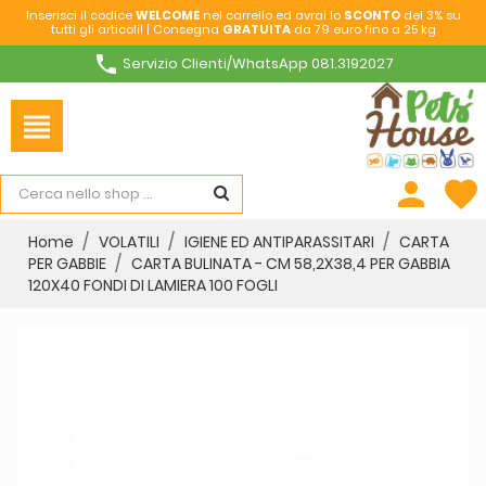
Inserisci il codice
WELCOME
nel carrello ed avrai lo
SCONTO
del 3% su
tutti gli articoli! | Consegna
GRATUITA
da 79 euro fino a 25 kg
phone
Servizio Clienti/WhatsApp 081.3192027
view_headline
person
favorite
Home
VOLATILI
IGIENE ED ANTIPARASSITARI
CARTA
PER GABBIE
CARTA BULINATA - CM 58,2X38,4 PER GABBIA
120X40 FONDI DI LAMIERA 100 FOGLI