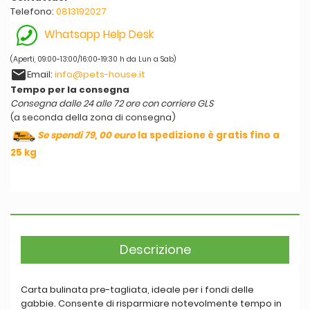
Telefono:
0813192027
Whatsapp Help Desk
(Aperti, 09:00-13:00/16:00-19:30 h da Lun a Sab)
email
Email:
info@pets-house.it
Tempo per la consegna
Consegna dalle 24 alle 72 ore con corriere GLS
(a seconda della zona di consegna)
Se spendi 79, 00 euro
la spedizione è gratis fino a
25 kg
Descrizione
Carta bulinata pre-tagliata, ideale per i fondi delle
gabbie. Consente di risparmiare notevolmente tempo in