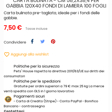
CARTA BULINATA - CM 58,2X38,4 PER
GABBIA 120X40 FONDI DI LAMIERA 100 FOGLI
Carta bulinata pre-tagliata, ideale per i fondi delle
gabbie.
7,50 €
Tasse incluse
Condividere

Aggiungi alla wishlist
Politiche per la sicurezza
Pets' House rispetta la direttiva 2011/83/UE sui diritti dei
consumatori
Politiche per le spedizioni
Gratuite per ordini superiori a 79 € max 25 kg La merce
verrà spedita con GLS in 1 giorno lavorativo
Pagamenti sicuri
- Carta di Credito (Stripe) - Conto PayPal - Bonifico
Bancario - contrassegno
Contattaci