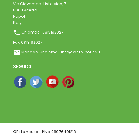
Via Giovambattista Vico, 7
80011 Acerra
Napoli
Italy
phone
Chiamaci:
0813192027
Fax:
0813192027
email
Mandaci una email:
info@pets-house.it
SEGUICI
©Pets house - P.Iva 08076401218