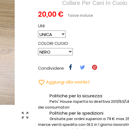
Collare Per Cani In Cuoio.
20,00 €
Tasse incluse
UNI
COLORI CUOIO
Condividere

Aggiungi alla wishlist
Politiche per la sicurezza
Pets' House rispetta la direttiva 2011/83/UE 
dei consumatori
Politiche per le spedizioni
zoom_out_map
Gratuite per ordini superiori a 79 € max 25
merce verrà spedita con GLS in 1 giorno lavorati