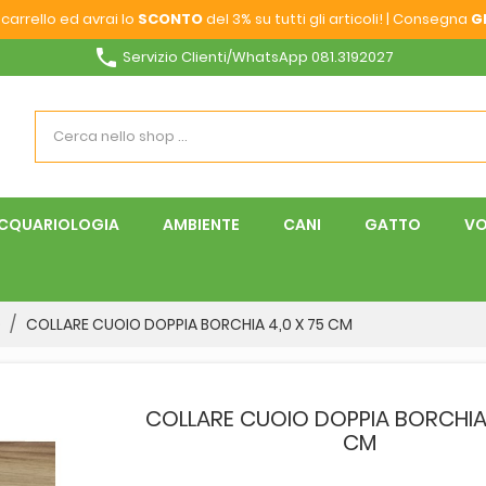
carrello ed avrai lo
SCONTO
del 3% su tutti gli articoli! | Consegna
G
phone
Servizio Clienti/WhatsApp 081.3192027
CQUARIOLOGIA
AMBIENTE
CANI
GATTO
VO
O
COLLARE CUOIO DOPPIA BORCHIA 4,0 X 75 CM
COLLARE CUOIO DOPPIA BORCHIA 
CM