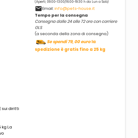
(Aperti, 09:00-13:00/16:00-19:30 h da Lun a Sab)
email
Email:
info@pets-house.it
Tempo per la consegna
Consegna dalle 24 alle 72 ore con corriere
GLS
(a seconda della zona di consegna)
Se spendi 79, 00 euro
la
spedizione è gratis fino a 25 kg
sui diritti
 kg La
vo