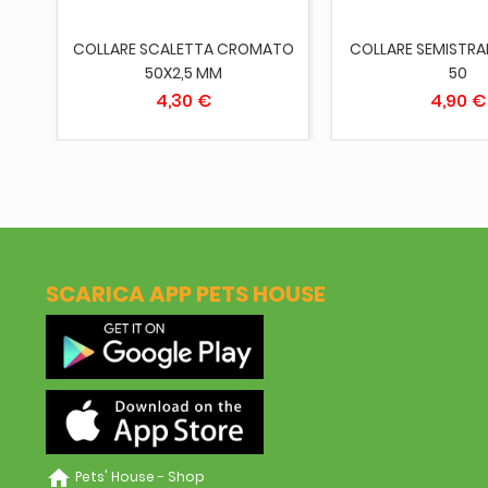
 45
COLLARE SCALETTA CROMATO
COLLARE SEMISTR
50X2,5 MM
50
4,30 €
4,90 €
SCARICA APP PETS HOUSE
home
Pets' House - Shop