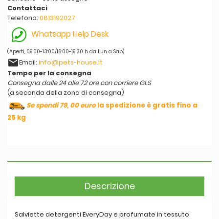
Contattaci
Telefono:
0813192027
Whatsapp Help Desk
(Aperti, 09:00-13:00/16:00-19:30 h da Lun a Sab)
email
Email:
info@pets-house.it
Tempo per la consegna
Consegna dalle 24 alle 72 ore con corriere GLS
(a seconda della zona di consegna)
Se spendi 79, 00 euro
la spedizione è gratis fino a
25 kg
Descrizione
Salviette detergenti EveryDay e profumate in tessuto