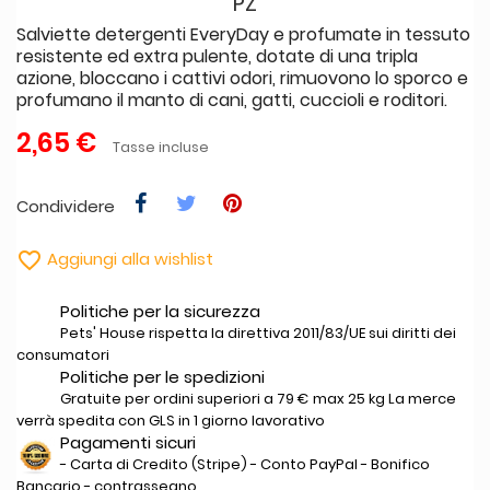
PZ
Salviette detergenti EveryDay e profumate in tessuto
resistente ed extra pulente, dotate di una tripla
azione, bloccano i cattivi odori, rimuovono lo sporco e
profumano il manto di cani, gatti, cuccioli e roditori.
2,65 €
Tasse incluse
Condividere

Aggiungi alla wishlist
Politiche per la sicurezza
Pets' House rispetta la direttiva 2011/83/UE sui diritti dei
consumatori
Politiche per le spedizioni
Gratuite per ordini superiori a 79 € max 25 kg La merce
verrà spedita con GLS in 1 giorno lavorativo
Pagamenti sicuri
- Carta di Credito (Stripe) - Conto PayPal - Bonifico
Bancario - contrassegno