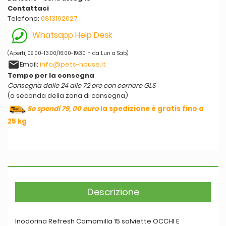
Contattaci
Telefono:
0813192027
Whatsapp Help Desk
(Aperti, 09:00-13:00/16:00-19:30 h da Lun a Sab)
email
Email:
info@pets-house.it
Tempo per la consegna
Consegna dalle 24 alle 72 ore con corriere GLS
(a seconda della zona di consegna)
Se spendi 79, 00 euro
la spedizione è gratis fino a
25 kg
Descrizione
Inodorina Refresh Camomilla 15 salviette OCCHI E