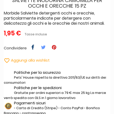
SALVIETTE INODORINA CAMOMILLA PER
OCCHI E ORECCHIE 15 PZ
Morbide Salviette detergenti occhi e orecchie,
particolarmente indicate per detergere con
delicatezza gli occhi e le orecchie dei nostri animali.
1,95 €
Tasse incluse
Condividere

Aggiungi alla wishlist
Politiche per la sicurezza
Pets' House rispetta la direttiva 2011/83/UE sui diritti dei
consumatori
Politiche per le spedizioni
Gratuite per ordini superiori a 79 € max 25 kg La merce
verrà spedita con GLS in 1 giorno lavorativo
Pagamenti sicuri
- Carta di Credito (Stripe) - Conto PayPal - Bonifico
Bancario - contrassegno