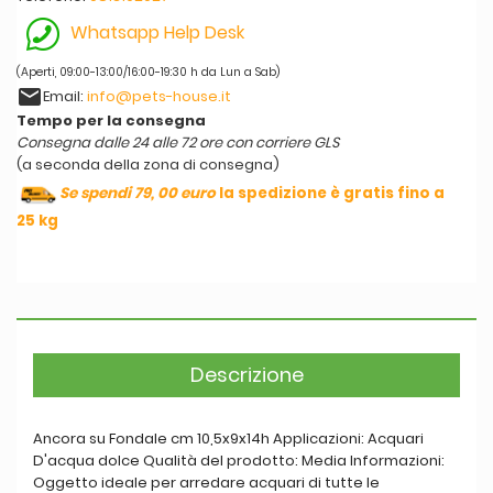
Whatsapp Help Desk
(Aperti, 09:00-13:00/16:00-19:30 h da Lun a Sab)
email
Email:
info@pets-house.it
Tempo per la consegna
Consegna dalle 24 alle 72 ore con corriere GLS
(a seconda della zona di consegna)
Se spendi 79, 00 euro
la spedizione è gratis fino a
25 kg
Descrizione
Ancora su Fondale cm 10,5x9x14h Applicazioni: Acquari
D'acqua dolce Qualità del prodotto: Media Informazioni:
Oggetto ideale per arredare acquari di tutte le