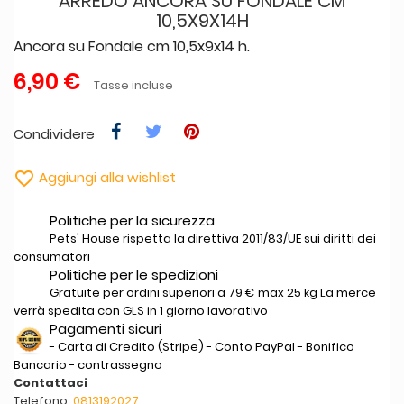
ARREDO ANCORA SU FONDALE CM
10,5X9X14H
Ancora su Fondale cm 10,5x9x14 h.
6,90 €
Tasse incluse
Condividere

Aggiungi alla wishlist
Politiche per la sicurezza
Pets' House rispetta la direttiva 2011/83/UE sui diritti dei
consumatori
Politiche per le spedizioni
Gratuite per ordini superiori a 79 € max 25 kg La merce
verrà spedita con GLS in 1 giorno lavorativo
Pagamenti sicuri
- Carta di Credito (Stripe) - Conto PayPal - Bonifico
Bancario - contrassegno
Contattaci
Telefono:
0813192027