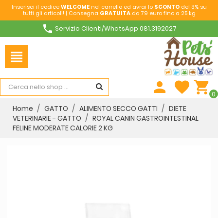
Inserisci il codice
WELCOME
nel carrello ed avrai lo
SCONTO
del 3% su
tutti gli articoli! | Consegna
GRATUITA
da 79 euro fino a 25 kg
phone
Servizio Clienti/WhatsApp 081.3192027
view_headline
person
favorite
shopping_cart
0
Home
GATTO
ALIMENTO SECCO GATTI
DIETE
VETERINARIE - GATTO
ROYAL CANIN GASTROINTESTINAL
FELINE MODERATE CALORIE 2 KG