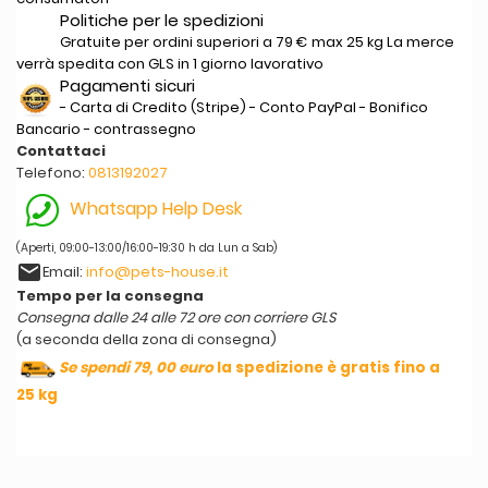
Politiche per le spedizioni
Gratuite per ordini superiori a 79 € max 25 kg La merce
verrà spedita con GLS in 1 giorno lavorativo
Pagamenti sicuri
- Carta di Credito (Stripe) - Conto PayPal - Bonifico
Bancario - contrassegno
Contattaci
Telefono:
0813192027
Whatsapp Help Desk
(Aperti, 09:00-13:00/16:00-19:30 h da Lun a Sab)
email
Email:
info@pets-house.it
Tempo per la consegna
Consegna dalle 24 alle 72 ore con corriere GLS
(a seconda della zona di consegna)
Se spendi 79, 00 euro
la spedizione è gratis fino a
25 kg