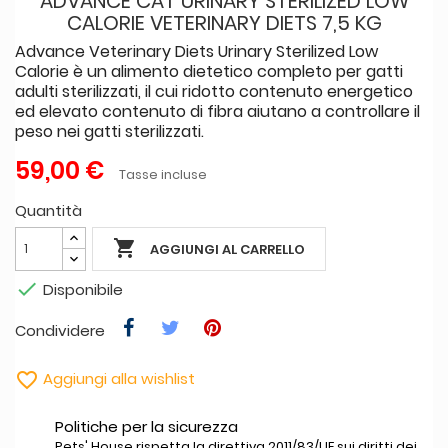
ADVANCE CAT URINARY STERILIZED LOW
CALORIE VETERINARY DIETS 7,5 KG
Advance Veterinary Diets Urinary Sterilized Low
Calorie è un alimento dietetico completo per gatti
adulti sterilizzati, il cui ridotto contenuto energetico
ed elevato contenuto di fibra aiutano a controllare il
peso nei gatti sterilizzati.
59,00 €
Tasse incluse
Quantità

AGGIUNGI AL CARRELLO

Disponibile
Condividere

Aggiungi alla wishlist
Politiche per la sicurezza
Pets' House rispetta la direttiva 2011/83/UE sui diritti dei