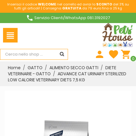
Inserisci il codice
WELCOME
nel carrello ed avrai lo
SCONTO
del 3% su
tutti gli articoli! | Consegna
GRATUITA
da 79 euro fino a 25 kg
phone
Servizio Clienti/WhatsApp 081.3192027
view_headline
person
favorite
shopping_cart
0
Home
GATTO
ALIMENTO SECCO GATTI
DIETE
VETERINARIE - GATTO
ADVANCE CAT URINARY STERILIZED
LOW CALORIE VETERINARY DIETS 7,5 KG