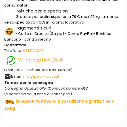
consumatori
Politiche per le spedizioni
Gratuite per ordini superiori a 79 € max 25 kg La merce
verrà spedita con GLS in 1 giorno lavorativo
Pagamenti sicuri
- Carta di Credito (Stripe) - Conto PayPal - Bonifico
Bancario - contrassegno
Contattaci
Telefono:
0813192027
Whatsapp Help Desk
(Aperti, 09:00-13:00/16:00-19:30 h da Lun a Sab)
email
Email:
info@pets-house.it
Tempo per la consegna
Consegna dalle 24 alle 72 ore con corriere GLS
(a seconda della zona di consegna)
Se spendi 79, 00 euro
la spedizione è gratis fino a
25 kg