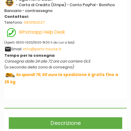
- Carta di Credito (Stripe) - Conto PayPal - Bonifico
Bancario - contrassegno
Contattaci
Telefono:
0813192027
Whatsapp Help Desk
(Aperti, 09:00-13:00/16:00-19:30 h da Lun a Sab)
email
Email:
info@pets-house.it
Tempo per la consegna
Consegna dalle 24 alle 72 ore con corriere GLS
(a seconda della zona di consegna)
Se spendi 79, 00 euro
la spedizione è gratis fino a
25 kg
Descrizione