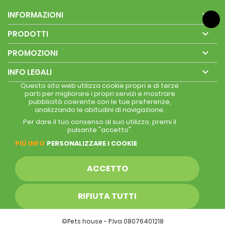

INFORMAZIONI

PRODOTTI

PROMOZIONI

INFO LEGALI
Questo sito web utilizza cookie propri e di terze
parti per migliorare i propri servizi e mostrare
pubblicità coerente con le tue preferenze,
analizzando le abitudini di navigazione.
Per dare il tuo consenso al suo utilizzo, premi il
pulsante "accetto".
PIÚ INFO
PERSONALIZZARE I COOKIE
ACCETTO
RIFIUTA TUTTI
©Pets house - P.Iva 08076401218