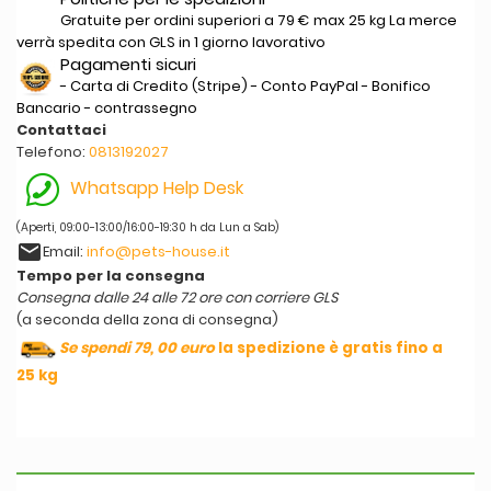
Gratuite per ordini superiori a 79 € max 25 kg La merce
verrà spedita con GLS in 1 giorno lavorativo
Pagamenti sicuri
- Carta di Credito (Stripe) - Conto PayPal - Bonifico
Bancario - contrassegno
Contattaci
Telefono:
0813192027
Whatsapp Help Desk
(Aperti, 09:00-13:00/16:00-19:30 h da Lun a Sab)
email
Email:
info@pets-house.it
Tempo per la consegna
Consegna dalle 24 alle 72 ore con corriere GLS
(a seconda della zona di consegna)
Se spendi 79, 00 euro
la spedizione è gratis fino a
25 kg