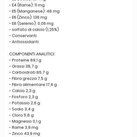
- E4 (Rame): 11 mg
- E5 (Manganese): 48 mg
- E6 (Zinco): 136 mg
- E8 (Selenio): 0,06 mg
- solfato di calcio (1,25%)
- Conservanti
- Antiossidanti
COMPONENTI ANALITICI:
- Proteine 89,1 g
- Grassi 38,7 g
- Carboidrati 85,7 g
- Fibra grezza 7,5 g
- Fibra alimentare 17,6 g
- Calcio 2,3 g
- Fosforo 2,3 g
- Potassio 2,6 g
- Sodio 3,4 g
- Cloro 5,8 g
- Magnesio 0,1 g
- Rame 3,9 mg
- Zinco 43,9 mg