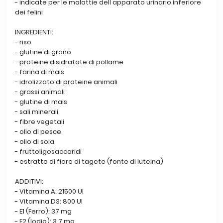
- indicate per le malattie dell apparato urinario inferiore
dei felini
INGREDIENTI:
- riso
- glutine di grano
- proteine disidratate di pollame
- farina di mais
- idrolizzato di proteine animali
- grassi animali
- glutine di mais
- sali minerali
- fibre vegetali
- olio di pesce
- olio di soia
- fruttoligosaccaridi
- estratto di fiore di tagete (fonte di luteina)
ADDITIVI:
- Vitamina A: 21500 UI
- Vitamina D3: 800 UI
- E1 (Ferro): 37 mg
- E2 (Iodio): 3,7 mg