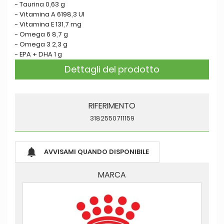
- Taurina 0,63 g
- Vitamina A 6198,3 UI
- Vitamina E 131,7 mg
- Omega 6 8,7 g
- Omega 3 2,3 g
- EPA + DHA 1 g
Dettagli del prodotto
RIFERIMENTO
3182550711159

AVVISAMI QUANDO DISPONIBILE
MARCA