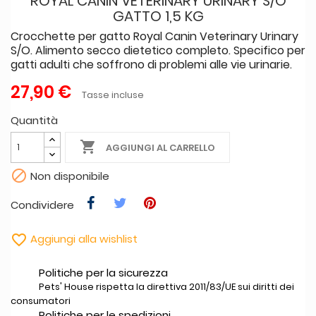
ROYAL CANIN VETERINARY URINARY S/O
GATTO 1,5 KG
Crocchette per gatto Royal Canin Veterinary Urinary
S/O. Alimento secco dietetico completo. Specifico per
gatti adulti che soffrono di problemi alle vie urinarie.
27,90 €
Tasse incluse
Quantità

AGGIUNGI AL CARRELLO

Non disponibile
Condividere

Aggiungi alla wishlist
Politiche per la sicurezza
Pets' House rispetta la direttiva 2011/83/UE sui diritti dei
consumatori
Politiche per le spedizioni