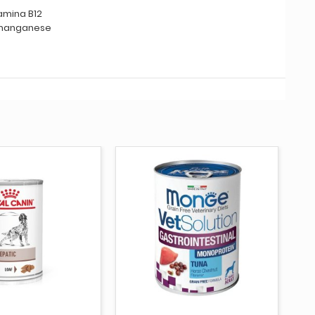
tamina B12
), manganese
AGGIUNGI AL CARRELLO
ITO