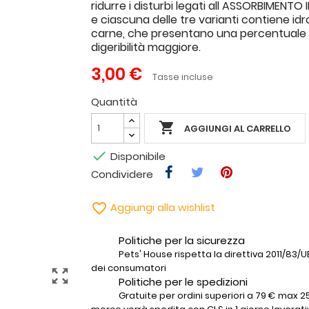
ridurre i disturbi legati all ASSORBIMENTO
e ciascuna delle tre varianti contiene idrol
carne, che presentano una percentuale 
digeribilità maggiore.
3,00 €
Tasse incluse
Quantità

AGGIUNGI AL CARRELLO

Disponibile
Condividere

Aggiungi alla wishlist
Politiche per la sicurezza
Pets' House rispetta la direttiva 2011/83/UE 
dei consumatori
zoom_out_map
Politiche per le spedizioni
Gratuite per ordini superiori a 79 € max 25