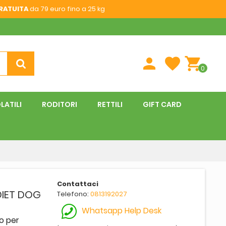
RATUITA
da 79 euro fino a 25 kg
person
favorite
shopping_cart
0
LATILI
RODITORI
RETTILI
GIFT CARD
Contattaci
DIET DOG
Telefono:
0813192027
Whatsapp Help Desk
o per