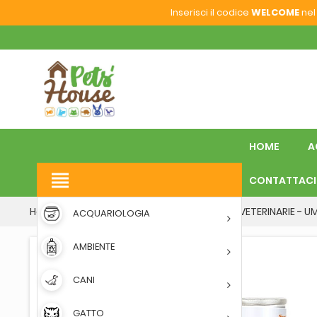
Inserisci il codice
WELCOME
nel 
HOME
A
view_headline
CONTATTACI
Home
CANI
ALIMENTO UMIDO
DIETE VETERINARIE - U
ACQUARIOLOGIA
AMBIENTE
CANI
GATTO