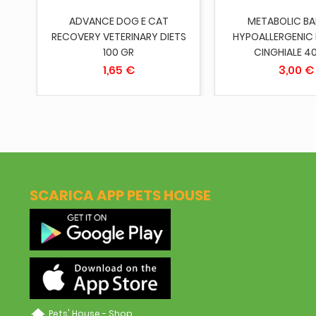
ADVANCE DOG E CAT
METABOLIC B
RECOVERY VETERINARY DIETS
HYPOALLERGENIC 
100 GR
CINGHIALE 4
1,65 €
3,00 €
SCARICA APP PETS HOUSE
home
Pets' House - Shop