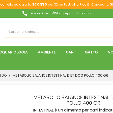
carrello ed avrai lo
SCONTO
del 3% su tutti gli articoli! | Consegna
G
phone
Servizio Clienti/WhatsApp 081.3192027
CQUARIOLOGIA
AMBIENTE
CANI
GATTO
VO
MIDO
METABOLIC BALANCE INTESTINAL DIET DOG POLLO 400 GR
METABOLIC BALANCE INTESTINAL 
POLLO 400 GR
INTESTINAL è un alimento per cani indicat