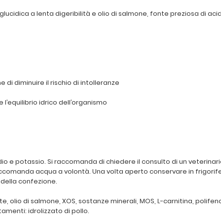
cidica a lenta digeribilità e olio di salmone, fonte preziosa di acid
e di diminuire il rischio di intolleranze
e l’equilibrio idrico dell’organismo
o e potassio. Si raccomanda di chiedere il consulto di un veterinar
 raccomanda acqua a volontà. Una volta aperto conservare in frigorif
 della confezione.
ate, olio di salmone, XOS, sostanze minerali, MOS, L-carnitina, polifeno
tamenti: idrolizzato di pollo.