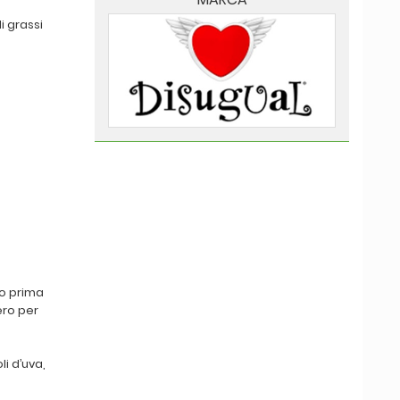
i grassi
io prima
ero per
li d’uva,