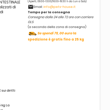
 INTESTINALE
(Aperti, 09:00-13:00/16:00-19:30 h da Lun a Sab)
email
izzati di
Email:
info@pets-house.it
di
Tempo per la consegna
Consegna dalle 24 alle 72 ore con corriere
GLS
(a seconda della zona di consegna)
Se spendi 79, 00 euro
la
spedizione è gratis fino a 25 kg
sui diritti
 kg La