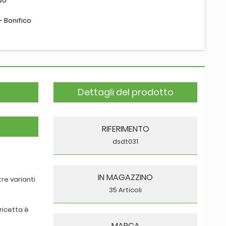
vo
- Bonifico
Dettagli del prodotto
RIFERIMENTO
dsdt031
IN MAGAZZINO
tre varianti
35 Articoli
 ricetta è
MARCA