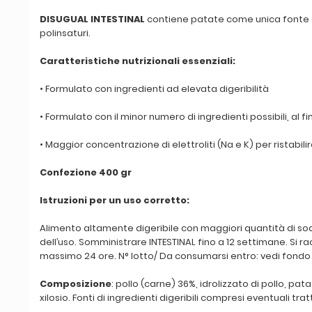
DISUGUAL INTESTINAL
contiene patate come unica fonte glu
polinsaturi.
Caratteristiche nutrizionali essenziali:
• Formulato con ingredienti ad elevata digeribilità
• Formulato con il minor numero di ingredienti possibili, al fin
• Maggior concentrazione di elettroliti (Na e K) per ristabilir
Confezione 400 gr
Istruzioni per un uso corretto:
Alimento altamente digeribile con maggiori quantità di sodi
dell’uso. Somministrare INTESTINAL fino a 12 settimane. Si
massimo 24 ore. N° lotto/ Da consumarsi entro: vedi fondo
Composizione
: pollo (carne) 36%, idrolizzato di pollo, pat
xilosio. Fonti di ingredienti digeribili compresi eventuali trat