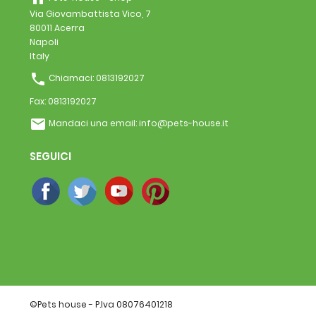
Via Giovambattista Vico, 7
80011 Acerra
Napoli
Italy
phone
Chiamaci:
0813192027
Fax:
0813192027
email
Mandaci una email:
info@pets-house.it
SEGUICI
©Pets house - P.Iva 08076401218