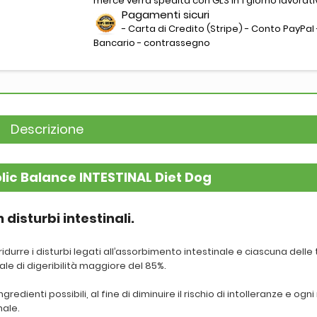
merce verrà spedita con GLS in 1 giorno lavorati
Pagamenti sicuri
- Carta di Credito (Stripe) - Conto PayPal 
Bancario - contrassegno
Descrizione
ic Balance INTESTINAL Diet Dog
disturbi intestinali.
idurre i disturbi legati all’assorbimento intestinale e ciascuna delle 
le di digeribilità maggiore del 85%.
redienti possibili, al fine di diminuire il rischio di intolleranze e ogni
nale.