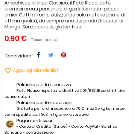
Arricchisce la linea Classico, il Paté Ricco, paté
cremosi creati pensando ai gusti dei nostri piccoli
amici. Cotti al forno utilizzando solo materie prime di
ottima qualità, da sempre uno dei prodotti leader di
Monge. Senza cereali, gluten free.
0,90 €
Tasse incluse
Condividere

Aggiungi alla wishlist
Politiche per la sicurezza
Pets' House rispetta la direttiva 2011/83/UE sui diritti dei
consumatori
Politiche per le spedizioni
Gratuite per ordini superiori a 79 € max 25 kg La merce
verrà spedita con GLS in 1 giorno lavorativo
Pagamenti sicuri
- Carta di Credito (Stripe) - Conto PayPal - Bonifico
Bancario - contrassegno