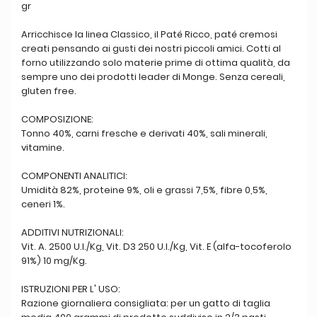
gr
Arricchisce la linea Classico, il Paté Ricco, paté cremosi
creati pensando ai gusti dei nostri piccoli amici. Cotti al
forno utilizzando solo materie prime di ottima qualità, da
sempre uno dei prodotti leader di Monge. Senza cereali,
gluten free.
COMPOSIZIONE:
Tonno 40%, carni fresche e derivati 40%, sali minerali,
vitamine.
COMPONENTI ANALITICI:
Umidità 82%, proteine 9%, oli e grassi 7,5%, fibre 0,5%,
ceneri 1%.
ADDITIVI NUTRIZIONALI:
Vit. A. 2500 U.I./Kg, Vit. D3 250 U.I./Kg, Vit. E (alfa-tocoferolo
91%) 10 mg/Kg.
ISTRUZIONI PER L' USO:
Razione giornaliera consigliata: per un gatto di taglia