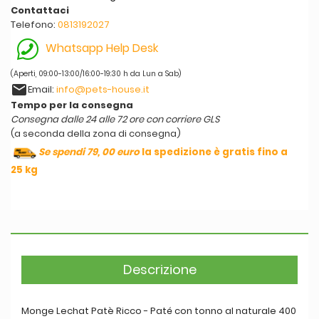
Contattaci
Telefono:
0813192027
Whatsapp Help Desk
(Aperti, 09:00-13:00/16:00-19:30 h da Lun a Sab)
email
Email:
info@pets-house.it
Tempo per la consegna
Consegna dalle 24 alle 72 ore con corriere GLS
(a seconda della zona di consegna)
Se spendi 79, 00 euro
la spedizione è gratis fino a
25 kg
Descrizione
Monge Lechat Patè Ricco - Paté con tonno al naturale 400