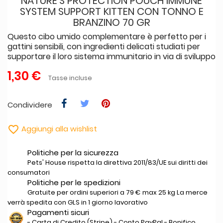
NATURE'S PROTECTION POUCH IMMUNE
SYSTEM SUPPORT KITTEN CON TONNO E
BRANZINO 70 GR
Questo cibo umido complementare è perfetto per i
gattini sensibili, con ingredienti delicati studiati per
supportare il loro sistema immunitario in via di sviluppo
1,30 €
Tasse incluse
Condividere

Aggiungi alla wishlist
Politiche per la sicurezza
Pets' House rispetta la direttiva 2011/83/UE sui diritti dei
consumatori
Politiche per le spedizioni
Gratuite per ordini superiori a 79 € max 25 kg La merce
verrà spedita con GLS in 1 giorno lavorativo
Pagamenti sicuri
- Carta di Credito (Stripe) - Conto PayPal - Bonifico