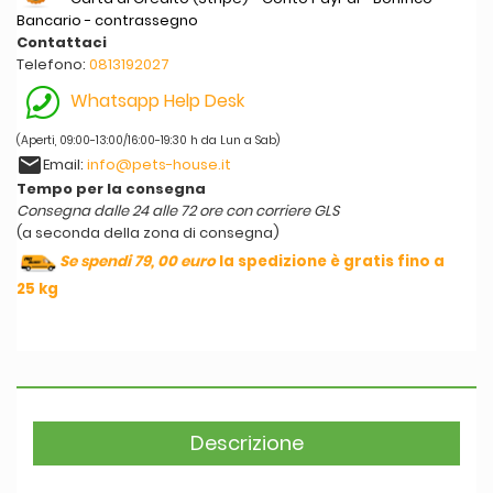
Bancario - contrassegno
Contattaci
Telefono:
0813192027
Whatsapp Help Desk
(Aperti, 09:00-13:00/16:00-19:30 h da Lun a Sab)
email
Email:
info@pets-house.it
Tempo per la consegna
Consegna dalle 24 alle 72 ore con corriere GLS
(a seconda della zona di consegna)
Se spendi 79, 00 euro
la spedizione è gratis fino a
25 kg
Descrizione