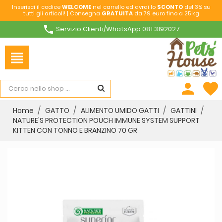
Inserisci il codice
WELCOME
nel carrello ed avrai lo
SCONTO
del 3% su
tutti gli articoli! | Consegna
GRATUITA
da 79 euro fino a 25 kg
phone
Servizio Clienti/WhatsApp 081.3192027
view_headline
person
favorite
Home
GATTO
ALIMENTO UMIDO GATTI
GATTINI
NATURE'S PROTECTION POUCH IMMUNE SYSTEM SUPPORT
KITTEN CON TONNO E BRANZINO 70 GR