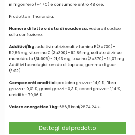
in frigorifero (+4 °C) e consumare entro 48 ore.
Prodotto in Thailandia.
Numero di lotto e data di scadenza:
vedere il codice
sulla confezione.
Additivi/1kg:
additivi nutrizionali: vitamina E (3a700) -
52,86 mg, vitamina C (3a300) - 52,86 mg, solfato di zinco
monoidrato (3b605) - 21,43 mg, taurina (3a370) - 14,07 mg.
Additivi tecnologici: amido di tapioca, gomma di guar
(E412).
Componenti analitici:
proteina grezza - 14,9 %, fibra
grezza - 0,01 %, grassi grezzi - 0,3 %, ceneri grezze - 1,14 %,
umidità - 79,66 %.
Valore energetico 1 kg:
686,5 kcal/2874,24 kJ
Dettagli del prodotto