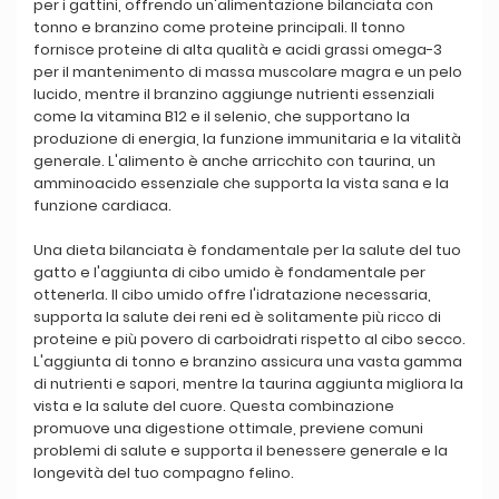
per i gattini, offrendo un'alimentazione bilanciata con
tonno e branzino come proteine principali. Il tonno
fornisce proteine di alta qualità e acidi grassi omega-3
per il mantenimento di massa muscolare magra e un pelo
lucido, mentre il branzino aggiunge nutrienti essenziali
come la vitamina B12 e il selenio, che supportano la
produzione di energia, la funzione immunitaria e la vitalità
generale. L'alimento è anche arricchito con taurina, un
amminoacido essenziale che supporta la vista sana e la
funzione cardiaca.
Una dieta bilanciata è fondamentale per la salute del tuo
gatto e l'aggiunta di cibo umido è fondamentale per
ottenerla. Il cibo umido offre l'idratazione necessaria,
supporta la salute dei reni ed è solitamente più ricco di
proteine e più povero di carboidrati rispetto al cibo secco.
L'aggiunta di tonno e branzino assicura una vasta gamma
di nutrienti e sapori, mentre la taurina aggiunta migliora la
vista e la salute del cuore. Questa combinazione
promuove una digestione ottimale, previene comuni
problemi di salute e supporta il benessere generale e la
longevità del tuo compagno felino.