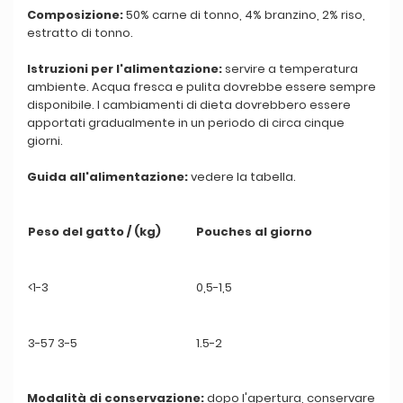
Composizione:
50% carne di tonno, 4% branzino, 2% riso,
estratto di tonno.
Istruzioni per l'alimentazione:
servire a temperatura
ambiente. Acqua fresca e pulita dovrebbe essere sempre
disponibile. I cambiamenti di dieta dovrebbero essere
apportati gradualmente in un periodo di circa cinque
giorni.
Guida all'alimentazione:
vedere la tabella.
Peso del gatto / (kg)
Pouches al giorno
<1-3
0,5-1,5
3-57 3-5
1.5-2
Modalità di conservazione:
dopo l'apertura, conservare