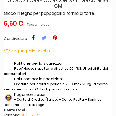
GIOCO TORRE CON CORDA 12 GRADINI 34
CM
Gioco in legno per pappagalli a forma di torre.
6,50 €
Tasse incluse
Condividere

Aggiungi alla wishlist
Politiche per la sicurezza
Pets' House rispetta la direttiva 2011/83/UE sui diritti dei
consumatori
Politiche per le spedizioni
Gratuite per ordini superiori a 79 € max 25 kg La merce
verrà spedita con GLS in 1 giorno lavorativo
Pagamenti sicuri
- Carta di Credito (Stripe) - Conto PayPal - Bonifico
Bancario - contrassegno
Contattaci
Telefono:
0813192027