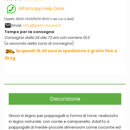
Whatsapp Help Desk
(Aperti, 09:00-13:00/16:00-19:30 h da Lun a Sab)
email
Email:
info@pets-house.it
Tempo per la consegna
Consegna dalle 24 alle 72 ore con corriere GLS
(a seconda della zona di consegna)
Se spendi 79, 00 euro
la spedizione è gratis fino a
25 kg
Descrizione
Gioco in legno per pappagalli a forma di torre, realizzato
in legno naturale, con corde e campanello. Adatto a
pappagalli di medie-piccole dimensioni come
cocorite ed